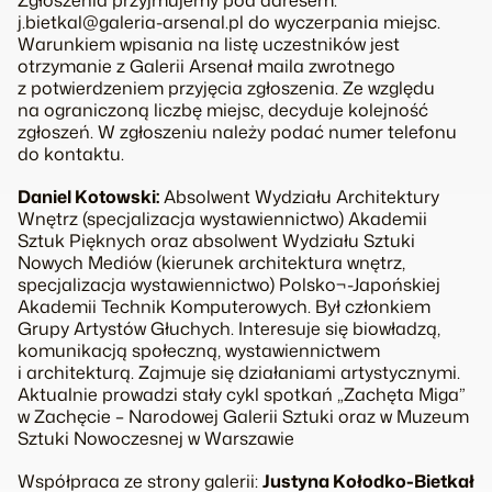
Zgłoszenia przyjmujemy pod adresem:
j.bietkal@galeria-arsenal.pl do wyczerpania miejsc.
Warunkiem wpisania na listę uczestników jest
otrzymanie z Galerii Arsenał maila zwrotnego
z potwierdzeniem przyjęcia zgłoszenia. Ze względu
na ograniczoną liczbę miejsc, decyduje kolejność
zgłoszeń. W zgłoszeniu należy podać numer telefonu
do kontaktu.
Daniel Kotowski:
Absolwent Wydziału Architektury
Wnętrz (specjalizacja wystawiennictwo) Akademii
Sztuk Pięknych oraz absolwent Wydziału Sztuki
Nowych Mediów (kierunek architektura wnętrz,
specjalizacja wystawiennictwo) Polsko¬-Japońskiej
Akademii Technik Komputerowych. Był członkiem
Grupy Artystów Głuchych. Interesuje się biowładzą,
komunikacją społeczną, wystawiennictwem
i architekturą. Zajmuje się działaniami artystycznymi.
Aktualnie prowadzi stały cykl spotkań „Zachęta Miga”
w Zachęcie – Narodowej Galerii Sztuki oraz w Muzeum
Sztuki Nowoczesnej w Warszawie
Współpraca ze strony galerii:
Justyna Kołodko-Bietkał