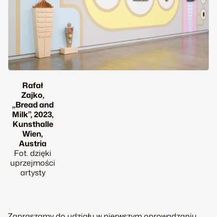
Rafał
Zajko,
„Bread and
Milk”, 2023,
Kunsthalle
Wien,
Austria
Fot. dzięki
uprzejmości
artysty
Zapraszamy do udziału w pierwszym oprowadzaniu