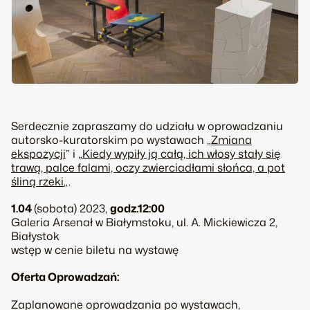
Serdecznie zapraszamy do udziału w oprowadzaniu
autorsko-kuratorskim po wystawach „
Zmiana
ekspozycji
” i „
Kiedy wypiły ją całą, ich włosy stały się
trawą, palce falami, oczy zwierciadłami słońca, a pot
śliną rzeki
„.
1.04
(sobota) 2023,
godz.12:00
Galeria Arsenał w Białymstoku, ul. A. Mickiewicza 2,
Białystok
wstęp w cenie biletu na wystawę
Oferta Oprowadzań:
Zaplanowane oprowadzania po wystawach,