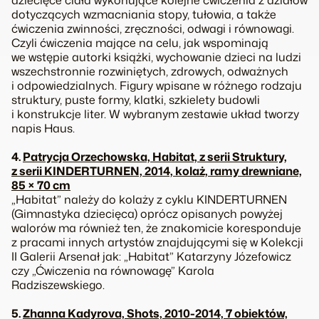
dziecięce ciała wykonujące kolejne ćwiczenia z działów
dotyczących wzmacniania stopy, tułowia, a także
ćwiczenia zwinności, zręczności, odwagi i równowagi.
Czyli ćwiczenia mające na celu, jak wspominają
we wstępie autorki książki, wychowanie dzieci na ludzi
wszechstronnie rozwiniętych, zdrowych, odważnych
i odpowiedzialnych. Figury wpisane w różnego rodzaju
struktury, puste formy, klatki, szkielety budowli
i konstrukcje liter. W wybranym zestawie układ tworzy
napis Haus.
4.
Patrycja Orzechowska, Habitat, z serii Struktury,
z serii KINDERTURNEN, 2014, kolaż, ramy drewniane,
85 × 70 cm
„Habitat” należy do kolaży z cyklu KINDERTURNEN
(Gimnastyka dziecięca) oprócz opisanych powyżej
walorów ma również ten, że znakomicie koresponduje
z pracami innych artystów znajdującymi się w Kolekcji
II Galerii Arsenał jak: „Habitat” Katarzyny Józefowicz
czy „Ćwiczenia na równowagę” Karola
Radziszewskiego.
5.
Zhanna Kadyrova, Shots, 2010-2014, 7 obiektów,