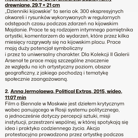
drewniane, 29,7 × 21 cm
„Dzienniki kijowskie” to seria ok. 300 ekspresyjnych
akwareli i rysunków wykonywanych w regularnych
odstępach czasu podczas zdarzeń na kijowskim
Majdanie. Prace te są rodzajem intymnego pamiętnika
artystki, komentarzem do wydarzeń, które przez kilka
miesięcy rozgrywały się na kijowskim placu. Prace
mają duży potencjał symboliczny
i przez to uniwersalny charakter. Dla Kolekcji II Galerii
Arsenał te prace mają szczególne znaczenie
ze względu na ich artystyczny poziom, obszar
geograficzny, z jakiego pochodzą i tematykę
społecznie zaangażowaną.
2.
Anna Jermolaewa, Political Extras, 2015, wideo,
11:07 min
Film o Biennale w Moskwie jest dziełem krytycznym
wobec panującego w Rosji systemu politycznego,
a jednocześnie dotyczy percepcji sztuki, misji
instytucji, przestrzeni wspólnej, w której spotykają się
idea i praktyka codziennego życia. Akcja
protestacyjna prowadzona przez artystkę podczas