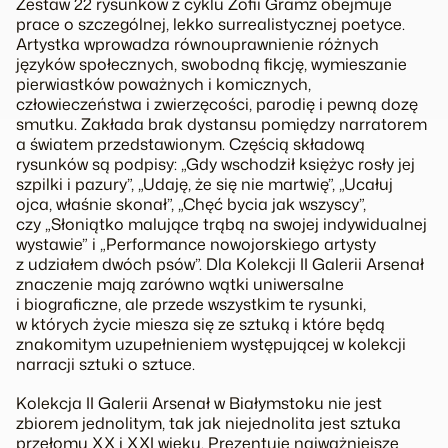
Zestaw 22 rysunków z cyklu Zofii Gramz obejmuje
prace o szczególnej, lekko surrealistycznej poetyce.
Artystka wprowadza równouprawnienie różnych
języków społecznych, swobodną fikcję, wymieszanie
pierwiastków poważnych i komicznych,
człowieczeństwa i zwierzęcości, parodię i pewną dozę
smutku. Zakłada brak dystansu pomiędzy narratorem
a światem przedstawionym. Częścią składową
rysunków są podpisy: „Gdy wschodził księżyc rosły jej
szpilki i pazury”, „Udaję, że się nie martwię”, „Ucałuj
ojca, właśnie skonał”, „Chęć bycia jak wszyscy”,
czy „Słoniątko malujące trąbą na swojej indywidualnej
wystawie” i „Performance nowojorskiego artysty
z udziałem dwóch psów”. Dla Kolekcji II Galerii Arsenał
znaczenie mają zarówno wątki uniwersalne
i biograficzne, ale przede wszystkim te rysunki,
w których życie miesza się ze sztuką i które będą
znakomitym uzupełnieniem występującej w kolekcji
narracji sztuki o sztuce.
Kolekcja II
Galerii Arsenał w Białymstoku nie jest
zbiorem jednolitym, tak jak niejednolita jest sztuka
przełomu XX i XXI wieku. Prezentuje najważniejsze