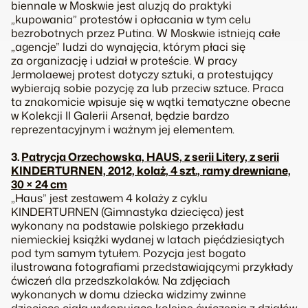
biennale w Moskwie jest aluzją do praktyki
„kupowania” protestów i opłacania w tym celu
bezrobotnych przez Putina. W Moskwie istnieją całe
„agencje” ludzi do wynajęcia, którym płaci się
za organizację i udział w proteście. W pracy
Jermolaewej protest dotyczy sztuki, a protestujący
wybierają sobie pozycję za lub przeciw sztuce. Praca
ta znakomicie wpisuje się w wątki tematyczne obecne
w Kolekcji II Galerii Arsenał, będzie bardzo
reprezentacyjnym i ważnym jej elementem.
3.
Patrycja Orzechowska, HAUS, z serii Litery, z serii
KINDERTURNEN, 2012, kolaż, 4 szt., ramy drewniane,
30 × 24 cm
„Haus” jest zestawem 4 kolaży z cyklu
KINDERTURNEN (Gimnastyka dziecięca) jest
wykonany na podstawie polskiego przekładu
niemieckiej książki wydanej w latach pięćdziesiątych
pod tym samym tytułem. Pozycja jest bogato
ilustrowana fotografiami przedstawiającymi przykłady
ćwiczeń dla przedszkolaków. Na zdjęciach
wykonanych w domu dziecka widzimy zwinne