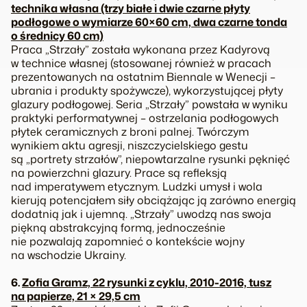
technika własna (trzy białe i dwie czarne płyty
podłogowe o wymiarze 60×60 cm, dwa czarne tonda
o średnicy 60 cm)
Praca „Strzały” została wykonana przez Kadyrovą
w technice własnej (stosowanej również w pracach
prezentowanych na ostatnim Biennale w Wenecji –
ubrania i produkty spożywcze), wykorzystującej płyty
glazury podłogowej. Seria „Strzały” powstała w wyniku
praktyki performatywnej – ostrzelania podłogowych
płytek ceramicznych z broni palnej. Twórczym
wynikiem aktu agresji, niszczycielskiego gestu
są „portrety strzałów”, niepowtarzalne rysunki pęknięć
na powierzchni glazury. Prace są refleksją
nad imperatywem etycznym. Ludzki umysł i wola
kierują potencjałem siły obciążając ją zarówno energią
dodatnią jak i ujemną. „Strzały” uwodzą nas swoja
piękną abstrakcyjną formą, jednocześnie
nie pozwalają zapomnieć o kontekście wojny
na wschodzie Ukrainy.
6.
Zofia Gramz, 22 rysunki z cyklu, 2010-2016, tusz
na papierze, 21 × 29,5 cm