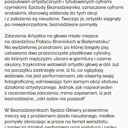
poszukiwań artystycznych i tytułowanych cyframi
rzymskimi. Epizody
Beznadziejnika
, oznaczane cyframi
arabskimi, stanowią addendę do tych akcji
i z założenia są nieudane. Tworząc je, artystki sięgnęły
po niewykorzystane, beznadziejne pomysły.
Zdarzenie Artystka na głowie miało miejsce
na dziedzińcu Pałacu Branickich w Białymstoku*.
Na wydzielonej przestrzeni, po której biegały psy,
ustawiono dwa przezroczyste plastikowe cylindry,
do których mężczyźni, ubrani w garnitury i czarne
okulary, trzykrotnie wstawiali artystki głową w dół. Już
na początku zastrzegły one, iż to, co oglądają
widzowie, nie jest performancem, ale otwartą sesją
fotograficzną, odmawiając tym samym akcji statusu
działania artystycznego. Jednak, jak napisał jeden
z recenzentów zdarzenia, mimo zapewnień, iż jest
beznadziejne, „nikt sobie nie poszedł”.
W
Beznadziejnikach
Sędzia Główny przewrotnie
mierzy się z problemem dzieła nieudanego, miałkie
pomysły obracając w prace na temat warsztatu
i zaplecza działań performera oraz instytucji i rynku