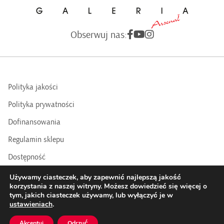
Obserwuj nas:
Polityka jakości
Polityka prywatności
Dofinansowania
Regulamin sklepu
Dostępność
BIP
Używamy ciasteczek, aby zapewnić najlepszą jakość
korzystania z naszej witryny. Możesz dowiedzieć się więcej o
tym, jakich ciasteczek używamy, lub wyłączyć je w
COPYRIGHTS © 2016 - 2025 BY GALERIA ARSENAŁ | Realizacja:
ustawieniach
.
Datasky
Akceptuj
Odrzuć