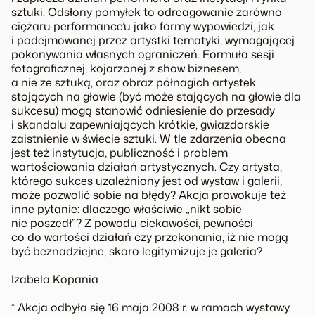
sztuki. Odsłony pomyłek to odreagowanie zarówno
ciężaru performance’u jako formy wypowiedzi, jak
i podejmowanej przez artystki tematyki, wymagającej
pokonywania własnych ograniczeń. Formuła sesji
fotograficznej, kojarzonej z show biznesem,
a nie ze sztuką, oraz obraz półnagich artystek
stojących na głowie (być może stających na głowie dla
sukcesu) mogą stanowić odniesienie do przesady
i skandalu zapewniających krótkie, gwiazdorskie
zaistnienie w świecie sztuki. W tle zdarzenia obecna
jest też instytucja, publiczność i problem
wartościowania działań artystycznych. Czy artysta,
którego sukces uzależniony jest od wystaw i galerii,
może pozwolić sobie na błędy? Akcja prowokuje też
inne pytanie: dlaczego właściwie „nikt sobie
nie poszedł”? Z powodu ciekawości, pewności
co do wartości działań czy przekonania, iż nie mogą
być beznadziejne, skoro legitymizuje je galeria?
Izabela Kopania
* Akcja odbyła się 16 maja 2008 r. w ramach wystawy