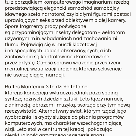
tu z porządkiem komputerowego imaginarium: rzeźbą
przedstawiającą elegancki samochód samobójcy
(dawnego szefa narratora) czy białymi figurami postaci
uprawiających seks przed obiektywem białej kamery.
Spore fragmenty pracy poświęcone
są przypominającym insekty delegatom – wektorom
używanym m.in. w badaniach nad zachowaniami
tłumu. Pojawiają się w muszli klozetowej
i na specjalnych polach obserwacyjnych, a ich
zachowania są kontrolowane i komentowane
przez artystę. Całość sprawia wrażenie przestrzeni
mentalnej, wizualizacji urojenia, którego sekwencje
nie tworzą ciągłej narracji.
Buttes Monteaux 3 to dzieło totalne,
którego koncepcja wykracza jednak poza spójną
syntezę różnych dziedzin sztuki. Leto łączy narrację
z animacją, obrazem i muzyką, tworząc przy tym nową
rzeczywistość. Alternatywny świat, którym rządzi jego
wyobraźnia i skrypty służące do pisania programów
komputerowych, ma charakter wszechogarniającej
wizji. Leto stoi w centrum tej kreacji, pokazując
nieaktualność antycznego w genezie sporu