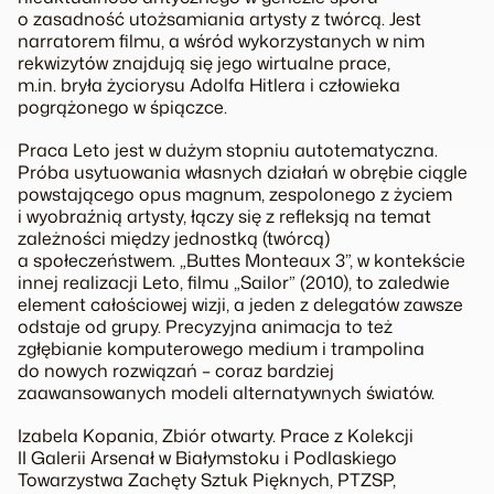
o zasadność utożsamiania artysty z twórcą. Jest
narratorem filmu, a wśród wykorzystanych w nim
rekwizytów znajdują się jego wirtualne prace,
m.in. bryła życiorysu Adolfa Hitlera i człowieka
pogrążonego w śpiączce.
Praca Leto jest w dużym stopniu autotematyczna.
Próba usytuowania własnych działań w obrębie ciągle
powstającego opus magnum, zespolonego z życiem
i wyobraźnią artysty, łączy się z refleksją na temat
zależności między jednostką (twórcą)
a społeczeństwem. „Buttes Monteaux 3”, w kontekście
innej realizacji Leto, filmu „Sailor” (2010), to zaledwie
element całościowej wizji, a jeden z delegatów zawsze
odstaje od grupy. Precyzyjna animacja to też
zgłębianie komputerowego medium i trampolina
do nowych rozwiązań – coraz bardziej
zaawansowanych modeli alternatywnych światów.
Izabela Kopania,
Zbiór otwarty. Prace z Kolekcji
II Galerii Arsenał w Białymstoku i Podlaskiego
Towarzystwa Zachęty Sztuk Pięknych
, PTZSP,