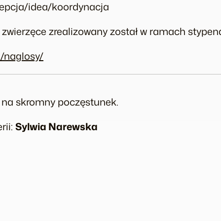
cepcja/idea/koordynacja
sy zwierzęce zrealizowany został w ramach stype
/naglosy/
 na skromny poczęstunek.
rii:
Sylwia Narewska