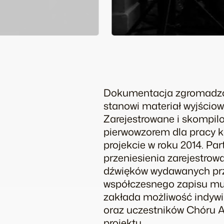
Dokumentacja zgromadzona
stanowi materiał wyjścio
Zarejestrowane i skompilo
pierwowzorem dla pracy k
projekcie w roku 2014. P
przeniesienia zarejestro
dźwięków wydawanych prze
współczesnego zapisu muzy
zakłada możliwość indywid
oraz uczestników Chóru A
projektu.