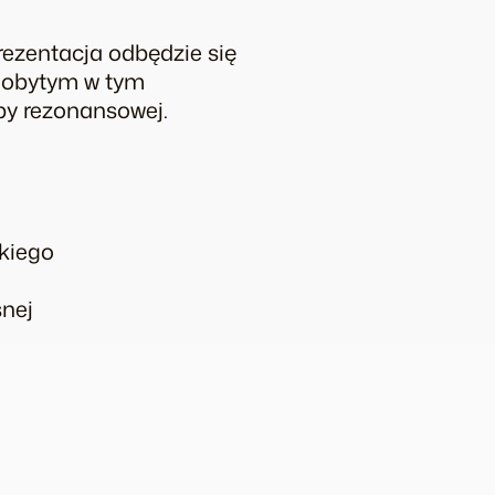
rezentacja odbędzie się
ydobytym w tym
by rezonansowej.
kiego
snej