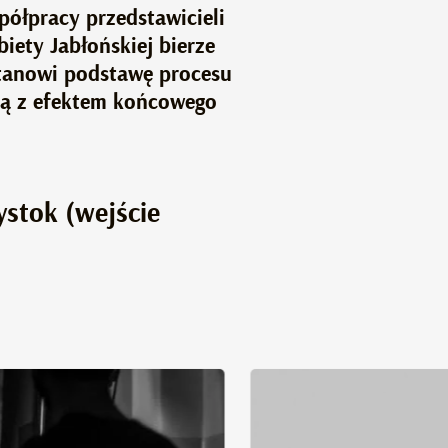
półpracy przedstawicieli
iety Jabłońskiej bierze
stanowi podstawę procesu
ną z efektem końcowego
ystok (wejście