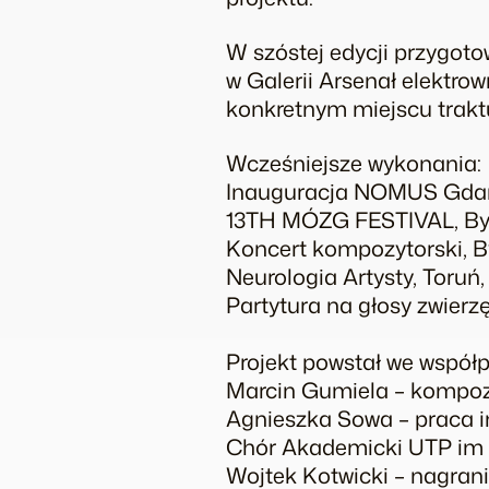
W szóstej edycji przygoto
w Galerii Arsenał elektr
konkretnym miejscu trakt
Wcześniejsze wykonania:
Inauguracja NOMUS Gdańs
13TH MÓZG FESTIVAL, By
Koncert kompozytorski, 
Neurologia Artysty, Toru
Partytura na głosy zwierz
Projekt powstał we współp
Marcin Gumiela – kompo
Agnieszka Sowa – praca i
Chór Akademicki UTP im J
Wojtek Kotwicki – nagrani