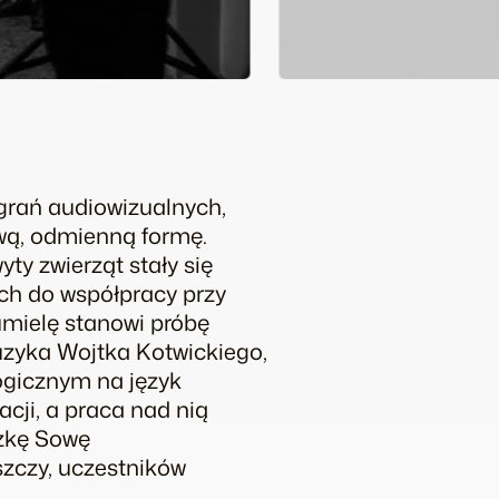
grań audiowizualnych,
wą, odmienną formę.
ty zwierząt stały się
ch do współpracy przy
umielę stanowi próbę
uzyka Wojtka Kotwickiego,
ogicznym na język
cji, a praca nad nią
szkę Sowę
zczy, uczestników