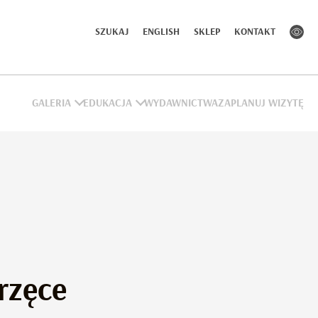
SZUKAJ
ENGLISH
SKLEP
KONTAKT
GALERIA
EDUKACJA
WYDAWNICTWA
ZAPLANUJ WIZYTĘ
rzęce