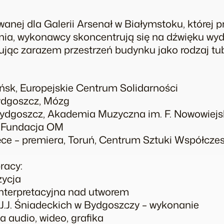
wanej dla Galerii Arsenał w Białymstoku, której p
ownia, wykonawcy skoncentrują się na dźwięku w
ując zarazem przestrzeń budynku jako rodzaj tu
k, Europejskie Centrum Solidarności
dgoszcz, Mózg
Bydgoszcz, Akademia Muzyczna im. F. Nowowiejs
ń, Fundacja OM
ęce – premiera, Toruń, Centrum Sztuki Współcze
racy:
zycja
nterpretacyjna nad utworem
.J. Śniadeckich w Bydgoszczy – wykonanie
a audio, wideo, grafika