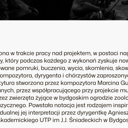
 w trakcie pracy nad projektem, w postaci na
wy, który podczas każdego z wykonań zyskuje no
wane pomruki, buczenia, wycia, skomlenia, skowy
ompozytora, dyrygenta i chórzystów zaproszony
artytura stworzona przez kompozytora Marcina G
wanych, przez współpracującego przy projekcie m
z zwierzęta żyjące w bydgoskim ogrodzie zool
cznego. Powstała notacja jest rodzajem inspira
ualnej jej interpretacji przez dyrygentkę Agnie
kademickiego UTP im J.J. Śniadeckich w Bydgos