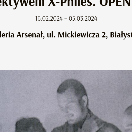
ektywem X-Philes. OPE
16.02.2024 – 05.03.2024
leria Arsenał, ul. Mickiewicza 2, Białys