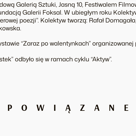
ową Galerią Sztuki, Jasną 10, Festiwalem Fil
undacją Galerii Foksal. W ubiegłym roku Kolekty
erowej poezji”. Kolektyw tworzą: Rafał Domagał
łkowska.
stawie “Zaraz po walentynkach” organizowanej p
stek” odbyło się w ramach cyklu “Aktyw”.
POWIĄZAN