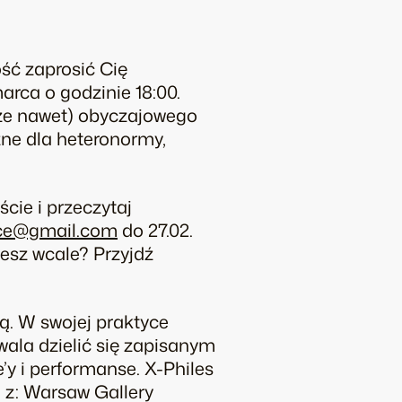
ść zaprosić Cię
marca o godzinie
18:00.
że nawet)
obyczajowego
źne
dla heteronormy,
cie i przeczytaj
fice@gmail.com
do 27.02.
zesz wcale? Przyjdź
ą. W swojej praktyce
wala dzielić się zapisanym
’y i performanse. X-Philes
. z: Warsaw Gallery