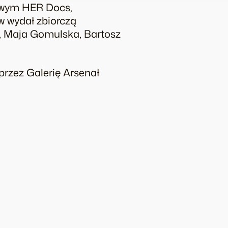
mowym HER Docs,
w wydał zbiorczą
a, Maja Gomulska, Bartosz
rzez Galerię Arsenał
E