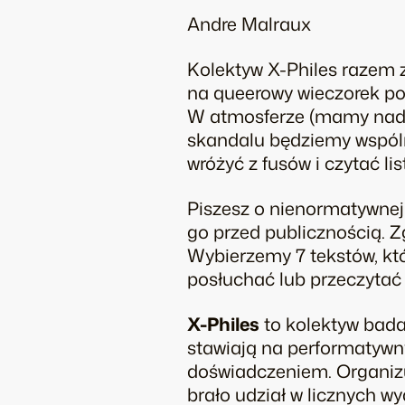
Andre Malraux
Kolektyw X-Philes razem 
na queerowy wieczorek po
W atmosferze (mamy nad
skandalu
będziemy wspóln
wróżyć z fusów i czytać li
Piszesz o nienormatywnej 
go przed publicznością.
Wybierzemy 7 tekstów, któ
posłuchać lub przeczytać 
X-Philes
to kolektyw bada
stawiają na performatywny
doświadczeniem. Organizuj
brało udział w licznych w