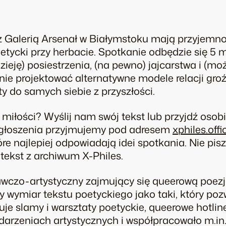
z Galerią Arsenał w Białymstoku mają przyjemno
etycki przy herbacie. Spotkanie odbędzie się 5 
zieję)
posiestrzenia,
(na pewno)
jajcarstwa
i (mo
ie projektować alternatywne modele relacji
gro
sty do samych siebie z przyszłości.
miłości? Wyślij nam swój tekst lub przyjdź osobiś
 Zgłoszenia przyjmujemy pod adresem
xphiles.of
re najlepiej odpowiadają idei spotkania. Nie pis
tekst z archiwum X-Philes.
wczo-artystyczny zajmujący się queerową poezj
 wymiar tekstu poetyckiego jako taki, który poz
e slamy i warsztaty poetyckie, queerowe hotline
ydarzeniach artystycznych i współpracowało m.in