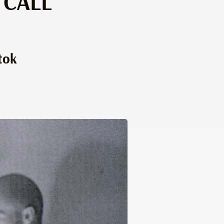
N CALL
tok