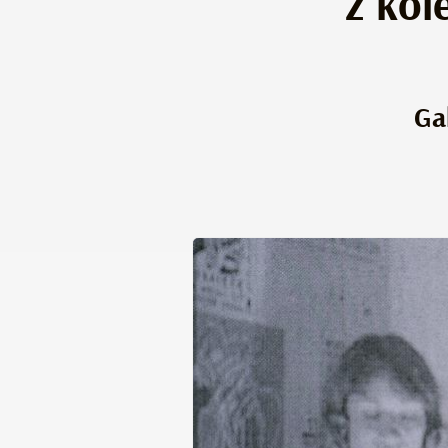
z kol
Ga