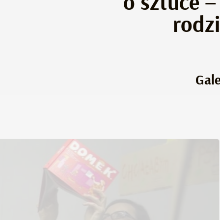
o sztuce –
rodz
Gale