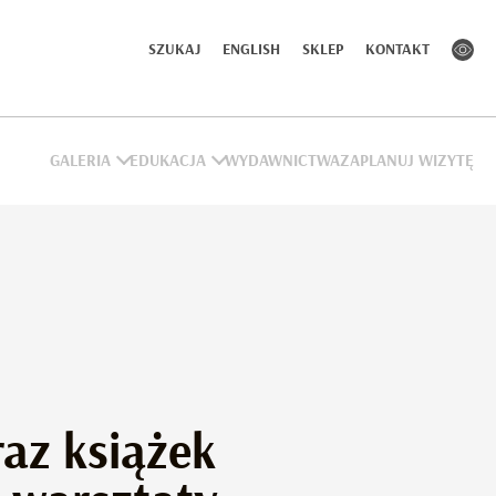
SZUKAJ
ENGLISH
SKLEP
KONTAKT
GALERIA
EDUKACJA
WYDAWNICTWA
ZAPLANUJ WIZYTĘ
raz książek