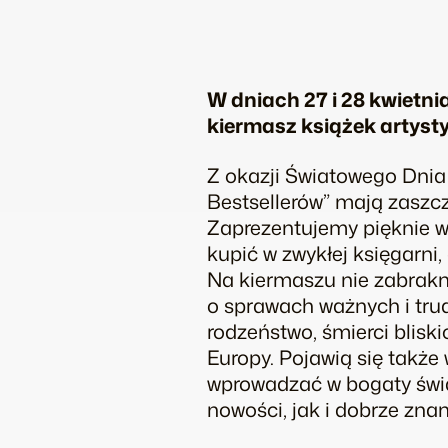
W dniach 27 i 28 kwietn
kiermasz książek artystyc
Z okazji Światowego Dnia
Bestsellerów” mają zaszczy
Zaprezentujemy pięknie w
kupić w zwykłej księgarni
Na kiermaszu nie zabrakni
o sprawach ważnych i trudn
rodzeństwo, śmierci bliski
Europy. Pojawią się takż
wprowadzać w bogaty świa
nowości, jak i dobrze zn