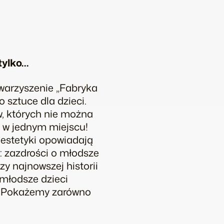
tylko…
owarzyszenie „Fabryka
 sztuce dla dzieci.
, których nie można
e w jednym miejscu!
 estetyki opowiadają
i: zazdrości o młodsze
zy najnowszej historii
młodsze dzieci
j. Pokażemy zarówno