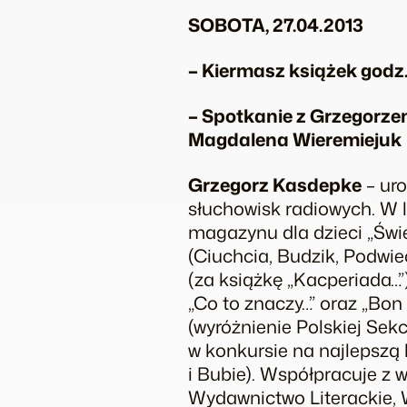
SOBOTA, 27.04.2013
– Kiermasz książek godz. 
– Spotkanie z Grzegorze
Magdalena Wieremiejuk
Grzegorz Kasdepke
– uro
słuchowisk radiowych. W 
magazynu dla dzieci „Świe
(Ciuchcia, Budzik, Podwi
(za książkę „Kacperiada…”
„Co to znaczy…” oraz „Bon
(wyróżnienie Polskiej Sekcj
w konkursie na najlepszą 
i Bubie). Współpracuje z 
Wydawnictwo Literackie, 