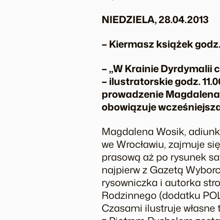
NIEDZIELA, 28.04.2013
– Kiermasz książek godz. 
– „W Krainie Dyrdymalii 
– ilustratorskie godz. 11.0
prowadzenie Magdalena
obowiązuje wcześniejsza 
Magdalena Wosik, adiunk
we Wrocławiu, zajmuje się 
prasową aż po rysunek sat
najpierw z Gazetą Wybor
rysowniczka i autorka str
Rodzinnego (dodatku POLSK
Czasami ilustruje własne 