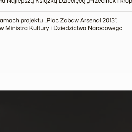
a Najlepszą Książką Dziecięcą „Przecinek i krop
ramach projektu „Plac Zabaw Arsenał 2013”.
 Ministra Kultury i Dziedzictwa Narodowego