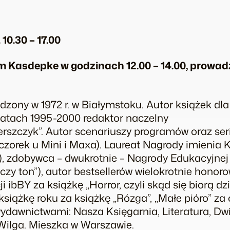
10.30 – 17.00
m Kasdepke w godzinach 12.00 – 14.00, prowad
dzony w 1972 r. w Białymstoku. Autor książek dla 
latach 1995-2000 redaktor naczelny
rszczyk”. Autor scenariuszy programów oraz seri
eczorek u Mini i Maxa). Laureat Nagrody imienia
), zdobywca – dwukrotnie – Nagrody Edukacyjnej 
 czy ton”), autor bestsellerów wielokrotnie hono
i ibBY za książkę „Horror, czyli skąd się biorą dzi
książkę roku za książkę „Rózga”, „Małe pióro” za 
wydawnictwami: Nasza Księgarnia, Literatura, Dwi
Wilga. Mieszka w Warszawie.