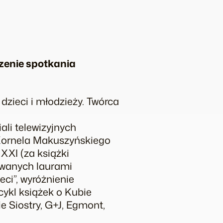
zenie spotkania
dzieci i młodzieży. Twórca
ali telewizyjnych
 Kornela Makuszyńskiego
XXI (za książki
rowanych laurami
eci”, wyróżnienie
cykl książek o Kubie
e Siostry, G+J, Egmont,