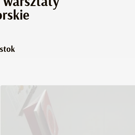
– warsztaty
rskie
ystok