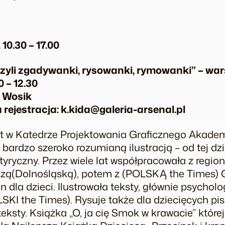
10.30 – 17.00
czyli zgadywanki, rysowanki, rymowanki” – war
0 – 12.30
 Wosik
rejestracja: k.kida@galeria-arsenal.pl
t w Katedrze Projektowania Graficznego Akadem
bardzo szeroko rozumianą ilustracją – od tej dzi
yryczny. Przez wiele lat współpracowała z regio
czą(Dolnośląską), potem z (POLSKĄ the Times) 
on dla dzieci. Ilustrowała teksty, głównie psycho
I the Times). Rysuje także dla dziecięcych pis
teksty. Książka „O, ja cię Smok w krawacie” które