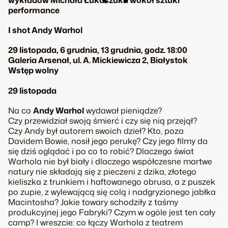
wykładów Michała Łukaszuka wokół sztuki
performance
I shot Andy Warhol
29 listopada, 6 grudnia, 13 grudnia, godz. 18:00
Galeria Arsenał, ul. A. Mickiewicza 2, Białystok
Wstęp wolny
29 listopada
Na co
Andy Warhol
wydawał pieniądze?
Czy przewidział swoją śmierć i czy się nią przejął?
Czy Andy był autorem swoich dzieł? Kto, poza
Davidem Bowie, nosił jego perukę? Czy jego filmy da
się dziś oglądać i po co to robić? Dlaczego świat
Warhola nie był biały i dlaczego współczesne martwe
natury nie składają się z pieczeni z dzika, złotego
kieliszka z trunkiem i haftowanego obrusa, a z puszek
po zupie, z wylewającą się colą i nadgryzionego jabłka
Macintosha? Jakie towary schodziły z taśmy
produkcyjnej jego Fabryki? Czym w ogóle jest ten cały
camp
? I wreszcie: co łączy Warhola z teatrem