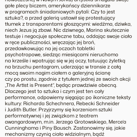
gołe plecy biczem, amerykańscy dziennikarze
w programach śniadaniowych pytali:
Czy to jest
sztuka?
, a przed galerią ustawił się protestujący
tłumek z transparentami głoszącymi:
wiedźma, dziwka,
niech Jezus ją zbawi
. Nic dziwnego, Marina skutecznie
testuje i negocjuje społeczne tabu, oddając swoje ciało
w ręce publiczności, wręczając jej broń,
przedawkowując na jej oczach tabletki
psychotropowe, siedząc miesiącami nieruchomo
na krześle i wpatrując się w jej oczy, tatuując żyletką
na brzuchu pentagram, uderzając w transie z całą
mocą swoim nagim ciałem o galeryjną ścianę
czy po prostu, zgodnie z tytułem jednej ze swoich akcji
„The Artist is Present”, będąc prawdziwie obecną.
Dlaczego jest to sztuka i czym jest ten cały
performance, odpowiemy sięgając po ikoniczne teksty
kultury: Richarda Schechnera, Rebecki Schneider
i Judith Butler. Przyjrzymy się korzeniom sztuki
performatywnej i jej związkom z teatrem
awangardowym, m.in. Jerzego Grotowskiego, Merce’a
Cunninghama i Piny Bausch. Zastanowimy się, jakie
mechanizmy czynią ciało widzialnym, bądź