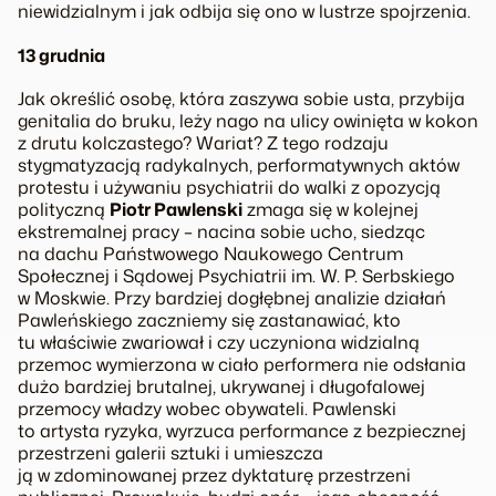
niewidzialnym i jak odbija się ono w lustrze spojrzenia.
13 grudnia
Jak określić osobę, która zaszywa sobie usta, przybija
genitalia do bruku, leży nago na ulicy owinięta w kokon
z drutu kolczastego? Wariat? Z tego rodzaju
stygmatyzacją radykalnych, performatywnych aktów
protestu i używaniu psychiatrii do walki z opozycją
polityczną
Piotr Pawlenski
zmaga się w kolejnej
ekstremalnej pracy – nacina sobie ucho, siedząc
na dachu Państwowego Naukowego Centrum
Społecznej i Sądowej Psychiatrii im. W. P. Serbskiego
w Moskwie. Przy bardziej dogłębnej analizie działań
Pawleńskiego zaczniemy się zastanawiać, kto
tu właściwie zwariował i czy uczyniona widzialną
przemoc wymierzona w ciało performera nie odsłania
dużo bardziej brutalnej, ukrywanej i długofalowej
przemocy władzy wobec obywateli. Pawlenski
to artysta ryzyka, wyrzuca performance z bezpiecznej
przestrzeni galerii sztuki i umieszcza
ją w zdominowanej przez dyktaturę przestrzeni