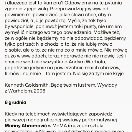
i dlaczego jest to kamera? Odpowiemy na te pytania
zgodnie z jego wolą:
Przeprowadzający wywiad
powinien mi powiedzieć, jakie słowa chce, abym
powiedział, a ja je powtórzę. Myślę, że tak było
by wspaniale, ponieważ jestem taki pusty, nie umiem
wymyślić niczego wartego powiedzenia.
Możliwe też,
że w ogóle nie będziemy na nie odpowiadać, będziemy
tylko patrzeć:
Nie chodzi o to, że nie lubię mówić
o sobie, ale o to, że nie ma co o mnie mówić. Nie mówię
dużo w wywiadach; teraz naprawdę nic nie mówię. Jeśli
chcecie wiedzieć wszystko o Andym Warholu,
popatrzcie jedynie na powierzchnie moich obrazów,
filmów i na mnie – tam jestem. Nic się za tym nie kryje.
Kenneth Goldsmith
, Będę twoim lustrem. Wywiady
z Warholem,
2006
6 grudnia
Kiedy na telebimach wyświetlających zapowiedź
pierwszej monograficznej wystawy performatywnej
Mariny Abramović
w MoMA (muzeum sztuki
nowoczesnej w Nowym Jorku) artystka smagała swoje