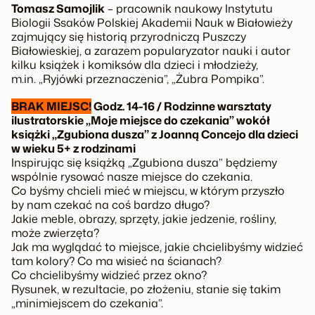
Tomasz Samojlik
– pracownik naukowy Instytutu
Biologii Ssaków Polskiej Akademii Nauk w Białowieży
zajmujący się historią przyrodniczą Puszczy
Białowieskiej, a zarazem popularyzator nauki i autor
kilku książek i komiksów dla dzieci i młodzieży,
m.in. „Ryjówki przeznaczenia”, „Żubra Pompika”.
BRAK MIEJSC!
Godz. 14-16 / Rodzinne warsztaty
ilustratorskie „Moje miejsce do czekania” wokół
książki „Zgubiona dusza” z Joanną Concejo dla dzieci
w wieku 5+ z rodzinami
Inspirując się książką „Zgubiona dusza” będziemy
wspólnie rysować nasze miejsce do czekania.
Co byśmy chcieli mieć w miejscu, w którym przyszło
by nam czekać na coś bardzo długo?
Jakie meble, obrazy, sprzęty, jakie jedzenie, rośliny,
może zwierzęta?
Jak ma wyglądać to miejsce, jakie chcielibyśmy widzieć
tam kolory? Co ma wisieć na ścianach?
Co chcielibyśmy widzieć przez okno?
Rysunek, w rezultacie, po złożeniu, stanie się takim
„minimiejscem do czekania”.