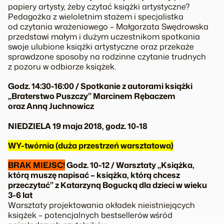
papiery artysty, żeby czytać książki artystyczne?
Pedagożka z wieloletnim stażem i specjalistka
od czytania wrażeniowego – Małgorzata Swędrowska
przedstawi małym i dużym uczestnikom spotkania
swoje ulubione książki artystyczne oraz przekaże
sprawdzone sposoby na rodzinne czytanie trudnych
z pozoru w odbiorze książek.
Godz. 14:30-16:00 / Spotkanie z autorami książki
„Braterstwo Puszczy” Marcinem Rębaczem
oraz Anną Juchnowicz
NIEDZIELA 19 maja 2018, godz. 10-18
WY-twórnia (duża przestrzeń warsztatowa)
BRAK MIEJSC!
Godz. 10-12 / Warsztaty „Książka,
którą muszę napisać – książka, którą chcesz
przeczytać” z Katarzyną Bogucką dla dzieci w wieku
3-6 lat
Warsztaty projektowania okładek nieistniejących
książek – potencjalnych bestsellerów wśród