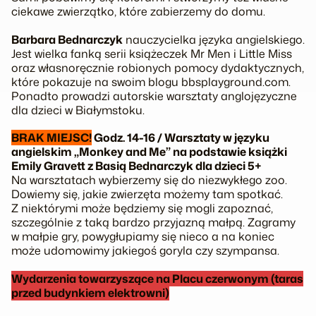
ciekawe zwierzątko, które zabierzemy do domu.
Barbara Bednarczyk
nauczycielka języka angielskiego.
Jest wielka fanką serii książeczek Mr Men i Little Miss
oraz własnoręcznie robionych pomocy dydaktycznych,
które pokazuje na swoim blogu bbsplayground.com.
Ponadto prowadzi autorskie warsztaty anglojęzyczne
dla dzieci w Białymstoku.
BRAK MIEJSC!
Godz. 14-16 / Warsztaty w języku
angielskim „Monkey and Me” na podstawie książki
Emily Gravett z Basią Bednarczyk dla dzieci 5+
Na warsztatach wybierzemy się do niezwykłego zoo.
Dowiemy się, jakie zwierzęta możemy tam spotkać.
Z niektórymi może będziemy się mogli zapoznać,
szczególnie z taką bardzo przyjazną małpą. Zagramy
w małpie gry, powygłupiamy się nieco a na koniec
może udomowimy jakiegoś goryla czy szympansa.
Wydarzenia towarzyszące na Placu czerwonym (taras
przed budynkiem elektrowni)