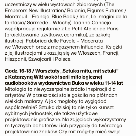
uczestniczy w wielu wystawach zbiorowych (The
Emperors New Illustration/ Bolonia, Figures Futures /
Montreuil – Francja, Blue Book / Iran, Le imagini della
fantasia/ Sarmede – Włochy). Joanna Concejo
współpracuje regularnie z Le Petit Atelier de Paris
(projektowanie użytkowe, ceramika), ze szkołą
ilustracji Fabbrica delle Favole – Macerata
we Włoszech oraz z magazynem Influencia. Książki
z jej ilustracjami ukazują się we Włoszech, Francji,
Hiszpanii, Szwajcarii i Polsce.
Godz. 16-18 / Warsztaty „Sztuka mitu, mit sztuki”
z Katarzyną Witt wokół serii mitologicznej
audiobooków wydawnictwa Buka w wieku 11-14 lat
Mitologia to niewyczerpalne źródło inspiracji dla
artystów. W przeszłości stale gościła na płótnach
wielkich malarzy. A jak mogłoby to wyglądać
współcześnie? Sztuka dzisiaj to nie tylko kunszt
wybitnych jednostek, ale także użytkowe
projektowanie graficzne. Na zajęciach wykorzystamy
mitycznych bohaterów i ich przygody do twórczego
projektowania znaków. Czy mit mógłby mieć swoje