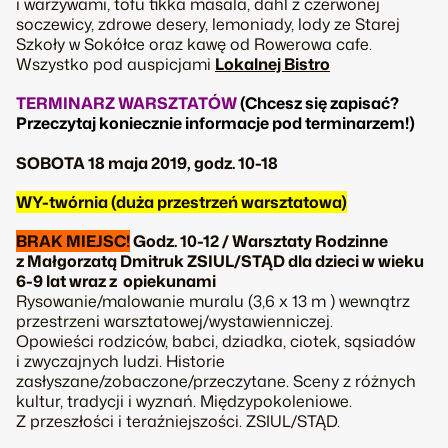
i warzywami, tofu tikka masala, dahl z czerwonej
soczewicy, zdrowe desery, lemoniady, lody ze Starej
Szkoły w Sokółce oraz kawę od Rowerowa cafe.
Wszystko pod auspicjami
Lokalnej Bistro
TERMINARZ WARSZTATÓW
(Chcesz się zapisać?
Przeczytaj koniecznie informacje pod terminarzem!)
SOBOTA 18 maja 2019, godz. 10-18
WY-twórnia (duża przestrzeń warsztatowa)
BRAK MIEJSC!
Godz. 10-12 / Warsztaty Rodzinne
z Małgorzatą Dmitruk ZSIUL/STĄD dla dzieci w wieku
6-9 lat wraz z opiekunami
Rysowanie/malowanie muralu (3,6 x 13 m ) wewnątrz
przestrzeni warsztatowej/wystawienniczej.
Opowieści rodziców, babci, dziadka, ciotek, sąsiadów
i zwyczajnych ludzi. Historie
zasłyszane/zobaczone/przeczytane. Sceny z różnych
kultur, tradycji i wyznań. Międzypokoleniowe.
Z przeszłości i teraźniejszości. ZSIUL/STĄD.