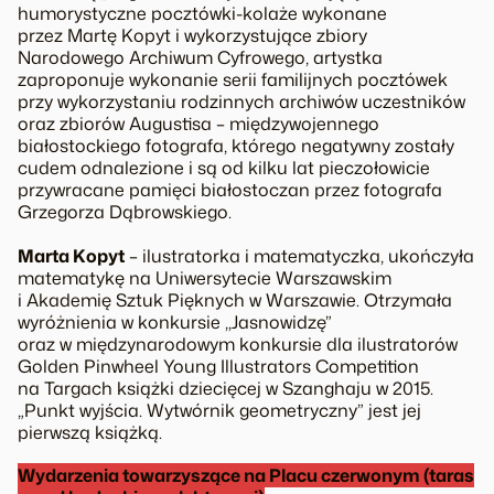
humorystyczne pocztówki-kolaże wykonane
przez Martę Kopyt i wykorzystujące zbiory
Narodowego Archiwum Cyfrowego, artystka
zaproponuje wykonanie serii familijnych pocztówek
przy wykorzystaniu rodzinnych archiwów uczestników
oraz zbiorów Augustisa – międzywojennego
białostockiego fotografa, którego negatywny zostały
cudem odnalezione i są od kilku lat pieczołowicie
przywracane pamięci białostoczan przez fotografa
Grzegorza Dąbrowskiego.
Marta Kopyt
– ilustratorka i matematyczka, ukończyła
matematykę na Uniwersytecie Warszawskim
i Akademię Sztuk Pięknych w Warszawie. Otrzymała
wyróżnienia w konkursie ,,Jasnowidzę”
oraz w międzynarodowym konkursie dla ilustratorów
Golden Pinwheel Young Illustrators Competition
na Targach książki dziecięcej w Szanghaju w 2015.
„Punkt wyjścia. Wytwórnik geometryczny” jest jej
pierwszą książką.
Wydarzenia towarzyszące na Placu czerwonym (taras