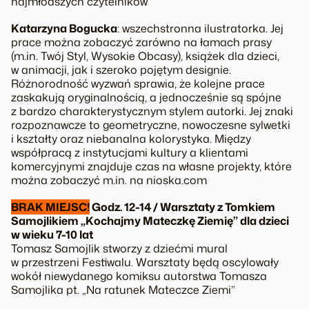
najmłodszych czytelników
Katarzyna Bogucka
: wszechstronna ilustratorka. Jej
prace można zobaczyć zarówno na łamach prasy
(m.in. Twój Styl, Wysokie Obcasy), książek dla dzieci,
w animacji, jak i szeroko pojętym designie.
Różnorodność wyzwań sprawia, że kolejne prace
zaskakują oryginalnością, a jednocześnie są spójne
z bardzo charakterystycznym stylem autorki. Jej znaki
rozpoznawcze to geometryczne, nowoczesne sylwetki
i kształty oraz niebanalna kolorystyka. Między
współpracą z instytucjami kultury a klientami
komercyjnymi znajduje czas na własne projekty, które
można zobaczyć m.in. na nioska.com
BRAK MIEJSC!
Godz. 12-14 / Warsztaty z Tomkiem
Samojlikiem „Kochajmy Mateczkę Ziemię” dla dzieci
w wieku 7-10 lat
Tomasz Samojlik stworzy z dziećmi mural
w przestrzeni Festiwalu. Warsztaty będą oscylowały
wokół niewydanego komiksu autorstwa Tomasza
Samojlika pt. „Na ratunek Mateczce Ziemi”