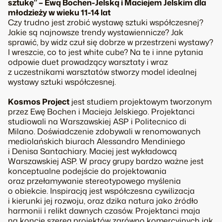
sztukę” – Ewą Bochen-Jelską i Maciejem Jelskim dla
młodzieży w wieku 11-14 lat
Czy trudno jest zrobić wystawę sztuki współczesnej?
Jakie są najnowsze trendy wystawiennicze? Jak
sprawić, by widz czuł się dobrze w przestrzeni wystawy?
I wreszcie, co to jest
white cube
? Na te i inne pytania
odpowie duet prowadzący warsztaty i wraz
z uczestnikami warsztatów stworzy model idealnej
wystawy sztuki współczesnej.
Kosmos Project
jest studiem projektowym tworzonym
przez Ewę Bochen i Macieja Jelskiego. Projektanci
studiowali na Warszawskiej ASP i Politecnico di
Milano. Doświadczenie zdobywali w renomowanych
mediolańskich biurach Alessandro Mendiniego
i Denisa Santachiary. Maciej jest wykładowcą
Warszawskiej ASP. W pracy grupy bardzo ważne jest
konceptualne podejście do projektowania
oraz przełamywanie stereotypowego myślenia
o obiekcie. Inspiracją jest współczesna cywilizacja
i kierunki jej rozwoju, oraz dzika natura jako źródło
harmonii i relikt dawnych czasów. Projektanci maja
na koncie szereg projektów zarówno komercyjnych jak