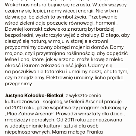
Wokół nas natura bujnie się rozrasta. Wtedy wszyscy
czujemy się lepiej, mamy więcej energii. Nic w tym
dziwnego, bo zieleń to symbol życia. Przebywanie
wśród zieleni daje poczucie równowagi, harmonii.
Dawniej kontakt człowieka z naturą był bardziej
bezpośredni, wystarczyło wyjść z chałupy. Dlatego, aby
cieszyć się naturą, w maju w starej elektrowni
przypomnimy dawny obrzęd majenia domów. Domy
majono, czyli przystrajano roślinnością, aby odpędzić
leśne licho, które, jak wierzono, może krowę z mleka
okraść i kurom zakazać nieść jajka. Udamy się
na poszukiwanie tataraku i umaimy naszą chatę tym,
czym znajdziemy. Elektrownię umaimy, licho prędko
przegonimy.
Justyna Kołodko-Bietkał
, z wykształcenia
kulturoznawca i socjolog, w Galerii Arsenał pracuje
od 2010 roku, gdzie współtworzy program edukacyjny
„Plac Zabaw Arsenał”. Prowadzi warsztaty dla dzieci,
młodzieży i dorosłych. Od 2011 roku zaangażowana
w udostępnianie kultury i sztuki dla osób
niepełnosprawnych. Mama małego Franka