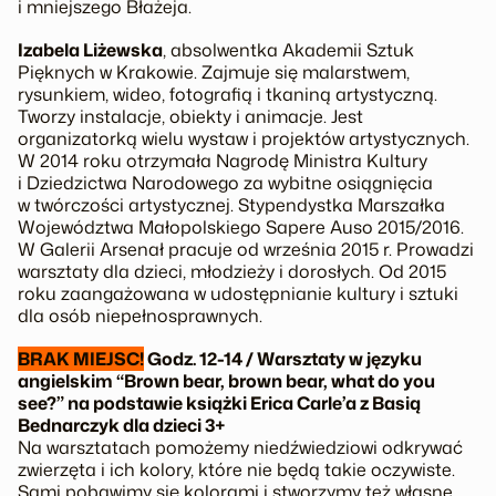
i mniejszego Błażeja.
Izabela Liżewska
, absolwentka Akademii Sztuk
Pięknych w Krakowie. Zajmuje się malarstwem,
rysunkiem, wideo, fotografią i tkaniną artystyczną.
Tworzy instalacje, obiekty i animacje. Jest
organizatorką wielu wystaw i projektów artystycznych.
W 2014 roku otrzymała Nagrodę Ministra Kultury
i Dziedzictwa Narodowego za wybitne osiągnięcia
w twórczości artystycznej. Stypendystka Marszałka
Województwa Małopolskiego Sapere Auso 2015/2016.
W Galerii Arsenał pracuje od września 2015 r. Prowadzi
warsztaty dla dzieci, młodzieży i dorosłych. Od 2015
roku zaangażowana w udostępnianie kultury i sztuki
dla osób niepełnosprawnych.
BRAK MIEJSC!
Godz. 12-14 / Warsztaty w języku
angielskim “Brown bear, brown bear, what do you
see?” na podstawie książki Erica Carle’a z Basią
Bednarczyk dla dzieci 3+
Na warsztatach pomożemy niedźwiedziowi odkrywać
zwierzęta i ich kolory, które nie będą takie oczywiste.
Sami pobawimy się kolorami i stworzymy też własne