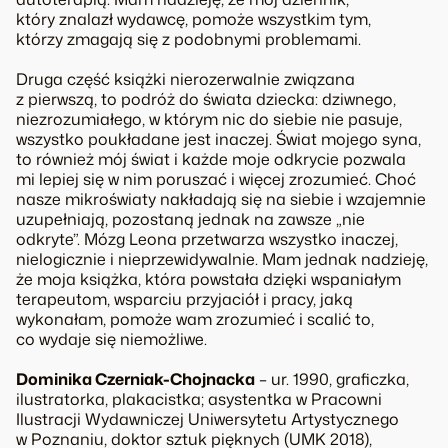
który znalazł wydawcę, pomoże wszystkim tym,
którzy zmagają się z podobnymi problemami.
Druga część książki nierozerwalnie związana
z pierwszą, to podróż do świata dziecka: dziwnego,
niezrozumiałego, w którym nic do siebie nie pasuje,
wszystko poukładane jest inaczej. Świat mojego syna,
to również mój świat i każde moje odkrycie pozwala
mi lepiej się w nim poruszać i więcej zrozumieć. Choć
nasze mikroświaty nakładają się na siebie i wzajemnie
uzupełniają, pozostaną jednak na zawsze „nie
odkryte”. Mózg Leona przetwarza wszystko inaczej,
nielogicznie i nieprzewidywalnie. Mam jednak nadzieję,
że moja książka, która powstała dzięki wspaniałym
terapeutom, wsparciu przyjaciół i pracy, jaką
wykonałam, pomoże wam zrozumieć i scalić to,
co wydaje się niemożliwe.
Dominika Czerniak-Chojnacka
– ur. 1990, graficzka,
ilustratorka, plakacistka; asystentka w Pracowni
Ilustracji Wydawniczej Uniwersytetu Artystycznego
w Poznaniu, doktor sztuk pięknych (UMK 2018),