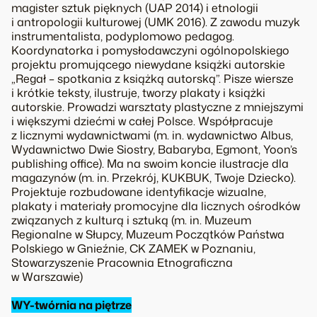
magister sztuk pięknych (UAP 2014) i etnologii
i antropologii kulturowej (UMK 2016). Z zawodu muzyk
instrumentalista, podyplomowo pedagog.
Koordynatorka i pomysłodawczyni ogólnopolskiego
projektu promującego niewydane książki autorskie
„Regał – spotkania z książką autorską”. Pisze wiersze
i krótkie teksty, ilustruje, tworzy plakaty i książki
autorskie. Prowadzi warsztaty plastyczne z mniejszymi
i większymi dziećmi w całej Polsce. Współpracuje
z licznymi wydawnictwami (m. in. wydawnictwo Albus,
Wydawnictwo Dwie Siostry, Babaryba, Egmont, Yoon’s
publishing office). Ma na swoim koncie ilustracje dla
magazynów (m. in. Przekrój, KUKBUK, Twoje Dziecko).
Projektuje rozbudowane identyfikacje wizualne,
plakaty i materiały promocyjne dla licznych ośrodków
związanych z kulturą i sztuką (m. in. Muzeum
Regionalne w Słupcy, Muzeum Początków Państwa
Polskiego w Gnieźnie, CK ZAMEK w Poznaniu,
Stowarzyszenie Pracownia Etnograficzna
w Warszawie)
WY-twórnia na piętrze