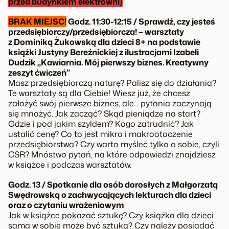
przed budynkiem elektrowni)
BRAK MIEJSC!
Godz. 11:30-12:15 / Sprawdź, czy jesteś
przedsiębiorczy/przedsiębiorcza! – warsztaty
z Dominiką Żukowską dla dzieci 8+ na podstawie
książki Justyny Bereźnickiej z ilustracjami Izabeli
Dudzik „Kawiarnia. Mój pierwszy biznes. Kreatywny
zeszyt ćwiczeń”
Masz przedsiębiorczą naturę? Palisz się do działania?
Te warsztaty są dla Ciebie! Wiesz już, że chcesz
założyć swój pierwsze biznes, ale… pytania zaczynają
się mnożyć. Jak zacząć? Skąd pieniądze na start?
Gdzie i pod jakim szyldem? Kogo zatrudnić? Jak
ustalić cenę? Co to jest mikro i makrootoczenie
przedsiębiorstwa? Czy warto myśleć tylko o sobie, czyli
CSR? Mnóstwo pytań, na które odpowiedzi znajdziesz
w książce i podczas warsztatów.
Godz. 13 / Spotkanie dla osób dorosłych z Małgorzatą
Swędrowską o zachwycających lekturach dla dzieci
oraz o czytaniu wrażeniowym
Jak w książce pokazać sztukę? Czy książka dla dzieci
sama w sobie może być sztuką? Czy należy posiadać