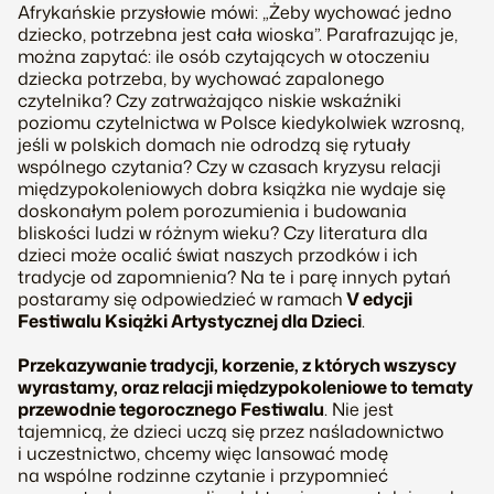
Afrykańskie przysłowie mówi: „Żeby wychować jedno
dziecko, potrzebna jest cała wioska”. Parafrazując je,
można zapytać: ile osób czytających w otoczeniu
dziecka potrzeba, by wychować zapalonego
czytelnika? Czy zatrważająco niskie wskaźniki
poziomu czytelnictwa w Polsce kiedykolwiek wzrosną,
jeśli w polskich domach nie odrodzą się rytuały
wspólnego czytania? Czy w czasach kryzysu relacji
międzypokoleniowych dobra książka nie wydaje się
doskonałym polem porozumienia i budowania
bliskości ludzi w różnym wieku? Czy literatura dla
dzieci może ocalić świat naszych przodków i ich
tradycje od zapomnienia? Na te i parę innych pytań
postaramy się odpowiedzieć w ramach
V edycji
Festiwalu Książki Artystycznej dla Dzieci
.
Przekazywanie tradycji, korzenie, z których wszyscy
wyrastamy, oraz relacji międzypokoleniowe to tematy
przewodnie tegorocznego Festiwalu
. Nie jest
tajemnicą, że dzieci uczą się przez naśladownictwo
i uczestnictwo, chcemy więc lansować modę
na wspólne rodzinne czytanie i przypomnieć