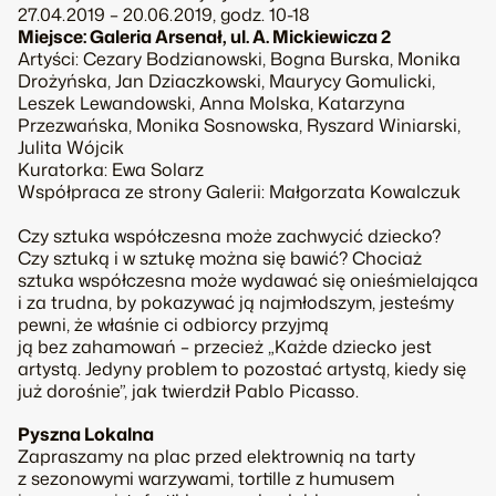
27.04.2019 – 20.06.2019, godz. 10-18
Miejsce: Galeria Arsenał, ul. A. Mickiewicza 2
Artyści: Cezary Bodzianowski, Bogna Burska, Monika
Drożyńska, Jan Dziaczkowski, Maurycy Gomulicki,
Leszek Lewandowski, Anna Molska, Katarzyna
Przezwańska, Monika Sosnowska, Ryszard Winiarski,
Julita Wójcik
Kuratorka: Ewa Solarz
Współpraca ze strony Galerii: Małgorzata Kowalczuk
Czy sztuka współczesna może zachwycić dziecko?
Czy sztuką i w sztukę można się bawić? Chociaż
sztuka współczesna może wydawać się onieśmielająca
i za trudna, by pokazywać ją najmłodszym, jesteśmy
pewni, że właśnie ci odbiorcy przyjmą
ją bez zahamowań – przecież „Każde dziecko jest
artystą. Jedyny problem to pozostać artystą, kiedy się
już dorośnie”, jak twierdził Pablo Picasso.
Pyszna Lokalna
Zapraszamy na plac przed elektrownią na tarty
z sezonowymi warzywami, tortille z humusem