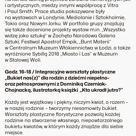
i artystycznych, miedzy innymi współpracę z Vitra
i Paul Smith. Prace studia pokazywane były
na wystawach w Londynie, Mediolanie i Sztokholmie,
Tokio oraz Nowym Jorku. W portfolio grupy znajdują
się także doceniane projekty wystaw m.in. „Wszystko
widzę jako sztukę” w Zachęta Narodowa Galeria
Sztuki, Festiwal Apostrof Empik, „Bunt Materii”
w Centralnym Muzeum Włókiennictwa w Łodzi, a także
wyróżnione Sybillą 2018 „Miasto i Las” w Muzeum
w Stalowej Woli.
Godz. 16-18 / Integracyjne warsztaty plastyczne
„Bukiet nas(z)” dla rodzin z dziećmi niepełno-
oraz pełnosprawnymi z Dominiką Czerniak-
Chojnacką, ilustratorką książki „Kto ukradł jutro?”
Każdy jest wyjątkowy i piękny, niczym kwiat, a razem –
w naszej rodzinie – tworzymy niesamowity bukiet.
Warsztaty plastyczne florystyczne pozwolą każdej
rodzinie na stworzenie własnego, niepowtarzalnego
bukietu kwiatów, w którym każdy znajdzie dla siebie
miejsce.