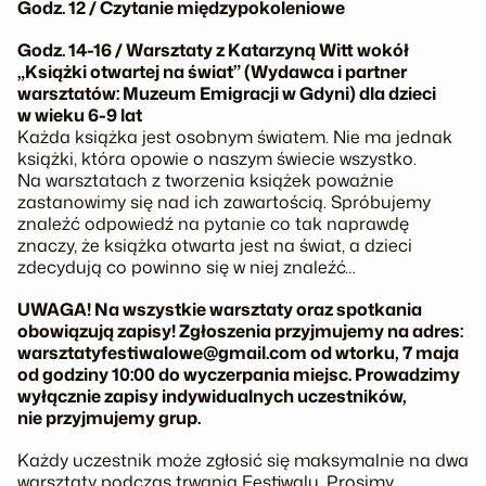
Godz. 12 / Czytanie międzypokoleniowe
Godz. 14-16 / Warsztaty z Katarzyną Witt wokół
„Książki otwartej na świat” (Wydawca i partner
warsztatów: Muzeum Emigracji w Gdyni) dla dzieci
w wieku 6-9 lat
Każda książka jest osobnym światem. Nie ma jednak
książki, która opowie o naszym świecie wszystko.
Na warsztatach z tworzenia książek poważnie
zastanowimy się nad ich zawartością. Spróbujemy
znaleźć odpowiedź na pytanie co tak naprawdę
znaczy, że książka otwarta jest na świat, a dzieci
zdecydują co powinno się w niej znaleźć…
UWAGA! Na wszystkie warsztaty oraz spotkania
obowiązują zapisy! Zgłoszenia przyjmujemy na adres:
warsztatyfestiwalowe@gmail.com od wtorku, 7 maja
od godziny 10:00 do wyczerpania miejsc. Prowadzimy
wyłącznie zapisy indywidualnych uczestników,
nie przyjmujemy grup.
Każdy uczestnik może zgłosić się maksymalnie na dwa
warsztaty podczas trwania Festiwalu. Prosimy