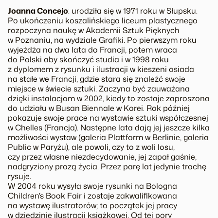
Joanna Concejo
: urodziła się w 1971 roku w Słupsku.
Po ukończeniu koszalińskiego liceum plastycznego
rozpoczyna naukę w Akademii Sztuk Pięknych
w Poznaniu, na wydziale Grafiki. Po pierwszym roku
wyjeżdża na dwa lata do Francji, potem wraca
do Polski aby skończyć studia i w 1998 roku
z dyplomem z rysunku i ilustracji w kieszeni osiada
na stałe we Francji, gdzie stara się znaleźć swoje
miejsce w świecie sztuki. Zaczyna być zauważana
dzięki instalacjom w 2002, kiedy to zostaje zaproszona
do udziału w Busan Biennale w Korei. Rok później
pokazuje swoje prace na wystawie sztuki współczesnej
w Chelles (Francja). Następne lata dają jej jeszcze kilka
możliwości wystaw (galeria Plattform w Berlinie, galeria
Public w Paryżu), ale powoli, czy to z woli losu,
czy przez własne niezdecydowanie, jej zapał gaśnie,
nadgryziony prozą życia. Przez parę lat jedynie trochę
rysuje.
W 2004 roku wysyła swoje rysunki na Bologna
Children’s Book Fair i zostaje zakwalifikowana
na wystawę ilustratorów; to początek jej pracy
w dziedzinie ilustracji książkowej. Od tej pory