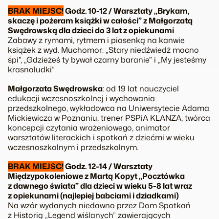
BRAK MIEJSC!
Godz. 10-12 / Warsztaty „Brykam,
skaczę i pożeram książki w całości” z Małgorzatą
Swędrowską dla dzieci do 3 lat z opiekunami
Zabawy z rymami, rytmem i piosenką na kanwie
książek z wyd. Muchomor: „Stary niedźwiedź mocno
śpi”, „Gdzieżeś ty bywał czarny baranie” i „My jesteśmy
krasnoludki”
Małgorzata Swędrowska
: od 19 lat nauczyciel
edukacji wczesnoszkolnej i wychowania
przedszkolnego, wykładowca na Uniwersytecie Adama
Mickiewicza w Poznaniu, trener PSPiA KLANZA, twórca
koncepcji czytania wrażeniowego, animator
warsztatów literackich i spotkań z dziećmi w wieku
wczesnoszkolnym i przedszkolnym.
BRAK MIEJSC!
Godz. 12-14 / Warsztaty
Międzypokoleniowe z Martą Kopyt „Pocztówka
z dawnego świata” dla dzieci w wieku 5-8 lat wraz
z opiekunami (najlepiej babciami i dziadkami)
Na wzór wydanych niedawno przez Dom Spotkań
z Historią „Legend wiślanych” zawierających