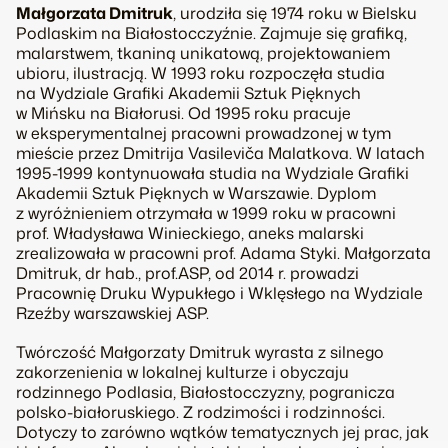
Małgorzata Dmitruk
, urodziła się 1974 roku w Bielsku
Podlaskim na Białostocczyźnie. Zajmuje się grafiką,
malarstwem, tkaniną unikatową, projektowaniem
ubioru, ilustracją. W 1993 roku rozpoczęła studia
na Wydziale Grafiki Akademii Sztuk Pięknych
w Mińsku na Białorusi. Od 1995 roku pracuje
w eksperymentalnej pracowni prowadzonej w tym
mieście przez Dmitrija Vasileviča Malatkova. W latach
1995-1999 kontynuowała studia na Wydziale Grafiki
Akademii Sztuk Pięknych w Warszawie. Dyplom
z wyróżnieniem otrzymała w 1999 roku w pracowni
prof. Władysława Winieckiego, aneks malarski
zrealizowała w pracowni prof. Adama Styki. Małgorzata
Dmitruk, dr hab., prof.ASP, od 2014 r. prowadzi
Pracownię Druku Wypukłego i Wklęsłego na Wydziale
Rzeźby warszawskiej ASP.
Twórczość Małgorzaty Dmitruk wyrasta z silnego
zakorzenienia w lokalnej kulturze i obyczaju
rodzinnego Podlasia, Białostocczyzny, pogranicza
polsko-białoruskiego. Z rodzimości i rodzinności.
Dotyczy to zarówno wątków tematycznych jej prac, jak