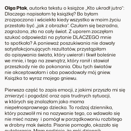
Olga Ptak
, autorka tekstu o książce „Kto ukradł jutro”:
Dlaczego napisałam tę książkę? Bo byłam
zrozpaczona i wściekła kiedy wszystko w moim życiu
przestało być „jak z obrazka”. Czułam się bezradna,
zagrożona, zła na cały świat. Z uporem zaczęłam
szukać odpowiedzi na pytanie DLACZEGO mnie
to spotkało? A ponieważ poszukiwania nie dawały
satysfakcjonujących rezultatów, przystąpiłam
do opisywania świata, który uwierał i tkwił boleśnie
we mnie, i tego na zewnątrz, który ranił i stawiał
przeszkody nie do pokonania. Obu tych światów
nie akceptowałam i oba powodowały mój gniew.
Książka to wyraz mojego gniewu.
Pierwsza część to zapis emocji, z jakimi przyszło mi się
zmierzyć i pogodzić oraz opis trudnych sytuacji,
w których się znalazłam jako mama
niepełnosprawnego dziecka. To rodzaj dziennika,
który pozwolił mi na nazywanie tego, co wdawało się
nie mieć nazwy i pomógł w porządkowaniu rozbitego
w drobny mak świata. Pisanie pomogło, okazało się
autoterapią. Mam nadzieję, że mój dziennik,