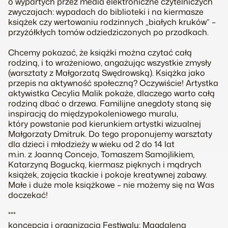
o wypartych przez media elektroniczne czytelniczych
zwyczajach: wypadach do biblioteki i na kiermasze
książek czy wertowaniu rodzinnych „białych kruków” –
przyżółkłych tomów odziedziczonych po przodkach.
Chcemy pokazać, że książki można czytać całą
rodziną, i to wrażeniowo, angażując wszystkie zmysły
(warsztaty z Małgorzatą Swędrowską). Książka jako
przepis na aktywność społeczną? Oczywiście! Artystka
aktywistka Cecylia Malik pokaże, dlaczego warto całą
rodziną dbać o drzewa. Familijne anegdoty staną się
inspiracją do międzypokoleniowego muralu,
który powstanie pod kierunkiem artystki wizualnej
Małgorzaty Dmitruk. Do tego proponujemy warsztaty
dla dzieci i młodzieży w wieku od 2 do 14 lat
m.in. z Joanną Concejo, Tomaszem Samojlikiem,
Katarzyną Bogucką, kiermasz pięknych i mądrych
książek, zajęcia tkackie i pokoje kreatywnej zabawy.
Małe i duże mole książkowe – nie możemy się na Was
doczekać!
***
koncepcja i organizacja Festiwalu: Magdalena