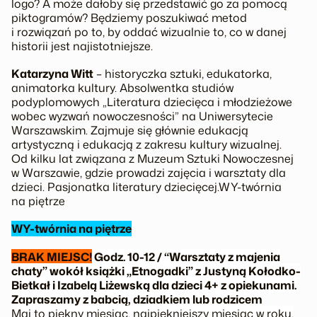
logo? A może dałoby się przedstawić go za pomocą
piktogramów? Będziemy poszukiwać metod
i rozwiązań po to, by oddać wizualnie to, co w danej
historii jest najistotniejsze.
Katarzyna Witt
– historyczka sztuki, edukatorka,
animatorka kultury. Absolwentka studiów
podyplomowych „Literatura dziecięca i młodzieżowe
wobec wyzwań nowoczesności” na Uniwersytecie
Warszawskim. Zajmuje się głównie edukacją
artystyczną i edukacją z zakresu kultury wizualnej.
Od kilku lat związana z Muzeum Sztuki Nowoczesnej
w Warszawie, gdzie prowadzi zajęcia i warsztaty dla
dzieci. Pasjonatka literatury dziecięcej.WY-twórnia
na piętrze
WY-twórnia na piętrze
BRAK MIEJSC!
Godz. 10-12 / “Warsztaty z majenia
chaty” wokół książki „Etnogadki” z Justyną Kołodko-
Bietkał i Izabelą Liżewską dla dzieci 4+ z opiekunami.
Zapraszamy z babcią, dziadkiem lub rodzicem
Maj to piękny miesiąc, najpiękniejszy miesiąc w roku.