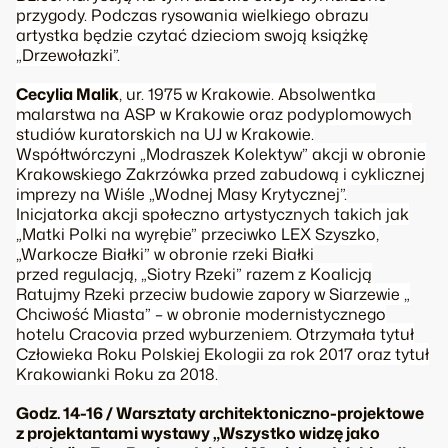
przygody. Podczas rysowania wielkiego obrazu
artystka będzie czytać dzieciom swoją książkę
„Drzewołazki”.
Cecylia Malik
, ur. 1975 w Krakowie. Absolwentka
malarstwa na ASP w Krakowie oraz podyplomowych
studiów kuratorskich na UJ w Krakowie.
Współtwórczyni „Modraszek Kolektyw” akcji w obronie
Krakowskiego Zakrzówka przed zabudową i cyklicznej
imprezy na Wiśle „Wodnej Masy Krytycznej”.
Inicjatorka akcji społeczno artystycznych takich jak
„Matki Polki na wyrębie” przeciwko LEX Szyszko,
„Warkocze Białki” w obronie rzeki Białki
przed regulacją, „Siotry Rzeki” razem z Koalicją
Ratujmy Rzeki przeciw budowie zapory w Siarzewie „
Chciwość Miasta” – w obronie modernistycznego
hotelu Cracovia przed wyburzeniem. Otrzymała tytuł
Człowieka Roku Polskiej Ekologii za rok 2017 oraz tytuł
Krakowianki Roku za 2018.
Godz. 14-16 / Warsztaty architektoniczno-projektowe
z projektantami wystawy „Wszystko widzę jako