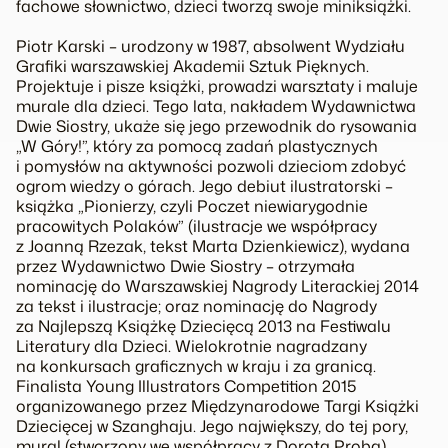
fachowe słownictwo, dzieci tworzą swoje miniksiążki.
Piotr Karski – urodzony w 1987, absolwent Wydziału
Grafiki warszawskiej Akademii Sztuk Pięknych.
Projektuje i pisze książki, prowadzi warsztaty i maluje
murale dla dzieci. Tego lata, nakładem Wydawnictwa
Dwie Siostry, ukaże się jego przewodnik do rysowania
„W Góry!”, który za pomocą zadań plastycznych
i pomysłów na aktywności pozwoli dzieciom zdobyć
ogrom wiedzy o górach. Jego debiut ilustratorski –
książka „Pionierzy, czyli Poczet niewiarygodnie
pracowitych Polaków” (ilustracje we współpracy
z Joanną Rzezak, tekst Marta Dzienkiewicz), wydana
przez Wydawnictwo Dwie Siostry – otrzymała
nominację do Warszawskiej Nagrody Literackiej 2014
za tekst i ilustracje; oraz nominację do Nagrody
za Najlepszą Książkę Dziecięcą 2013 na Festiwalu
Literatury dla Dzieci. Wielokrotnie nagradzany
na konkursach graficznych w kraju i za granicą.
Finalista Young Illustrators Competition 2015
organizowanego przez Międzynarodowe Targi Książki
Dziecięcej w Szanghaju. Jego największy, do tej pory,
mural (stworzony we współpracy z Dorotą Probą)