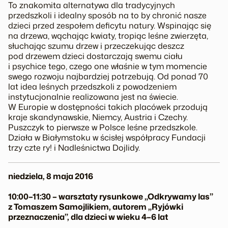
To znakomita alternatywa dla tradycyjnych
przedszkoli i idealny sposób na to by chronić nasze
dzieci przed zespołem deficytu natury. Wspinając się
na drzewa, wąchając kwiaty, tropiąc leśne zwierzęta,
słuchając szumu drzew i przeczekując deszcz
pod drzewem dzieci dostarczają swemu ciału
i psychice tego, czego one właśnie w tym momencie
swego rozwoju najbardziej potrzebują. Od ponad 70
lat idea leśnych przedszkoli z powodzeniem
instytucjonalnie realizowana jest na świecie.
W Europie w dostępności takich placówek przodują
kraje skandynawskie, Niemcy, Austria i Czechy.
Puszczyk to pierwsze w Polsce leśne przedszkole.
Działa w Białymstoku w ścisłej współpracy Fundacji
trzy czte ry! i Nadleśnictwa Dojlidy.
niedziela, 8 maja 2016
10:00–11:30 – warsztaty rysunkowe „Odkrywamy las”
z Tomaszem Samojlikiem, autorem „Ryjówki
przeznaczenia”, dla dzieci w wieku 4–6 lat