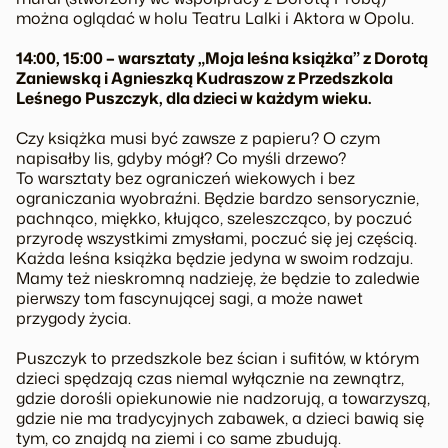
można oglądać w holu Teatru Lalki i Aktora w Opolu.
14:00, 15:00 – warsztaty „Moja leśna książka” z Dorotą
Zaniewską i Agnieszką Kudraszow z Przedszkola
Leśnego Puszczyk, dla dzieci w każdym wieku.
Czy książka musi być zawsze z papieru? O czym
napisałby lis, gdyby mógł? Co myśli drzewo?
To warsztaty bez ograniczeń wiekowych i bez
ograniczania wyobraźni. Będzie bardzo sensorycznie,
pachnąco, miękko, kłująco, szeleszcząco, by poczuć
przyrodę wszystkimi zmysłami, poczuć się jej częścią.
Każda leśna książka będzie jedyna w swoim rodzaju.
Mamy też nieskromną nadzieję, że będzie to zaledwie
pierwszy tom fascynującej sagi, a może nawet
przygody życia.
Puszczyk to przedszkole bez ścian i sufitów, w którym
dzieci spędzają czas niemal wyłącznie na zewnątrz,
gdzie dorośli opiekunowie nie nadzorują, a towarzyszą,
gdzie nie ma tradycyjnych zabawek, a dzieci bawią się
tym, co znajdą na ziemi i co same zbudują.