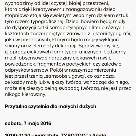
wychodzimy od idei czystej, białej przestrzeni,
która dzięki kreatywnemu zaangażowaniu dzieci,
stopniowo staje się swoistym wspólnym dziełem sztuki,
tym razem typograficznej. Dzieci bowiem będą miały
do dyspozycji setki samoprzylepnych liter o różnych
kształtach zaczerpniętych zarówno z historii typografii,
jak i współczesnych, którymi będą mogły wyklejać
ściany oraz elementy dekoracji. Spodziewamy się,
iż oprócz ciekawych form typograficznych, będziemy
mogli obserwować narodziny ciekawych myśli,
powiedzonek, fragmentów poetyckich czy zaledwie
odprysków sensów. Pokój w naszym zamierzeniu
jest przestrzenią „samoobsługową”, co oznacza,
że każdy mały lub większy twórca, wchodząc do niego,
może się cieszyć pełną swobodą twórczą, nie jest przez
nikogo kierowany.
Przytulna czytelnia dla małych i dużych
sobota, 7 maja 2016
10:00–11:30 – warsztaty „TYPOZOO” z Anetą