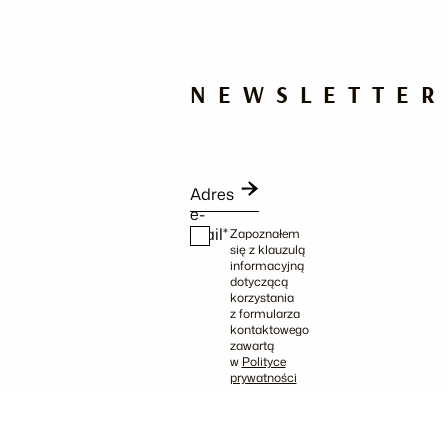
NEWSLETTER
Adres
e-
mail*
Zapoznałem
się z klauzulą
informacyjną
dotyczącą
korzystania
z formularza
kontaktowego
zawartą
w
Polityce
prywatności