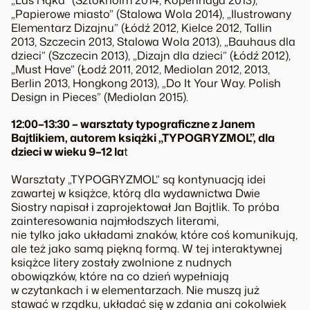
„Las i łąka” (Sztokholm 2014, Kopenhaga 2013),
„Papierowe miasto” (Stalowa Wola 2014), „Ilustrowany
Elementarz Dizajnu” (Łódź 2012, Kielce 2012, Tallin
2013, Szczecin 2013, Stalowa Wola 2013), „Bauhaus dla
dzieci” (Szczecin 2013), „Dizajn dla dzieci” (Łódź 2012),
„Must Have” (Łodź 2011, 2012, Mediolan 2012, 2013,
Berlin 2013, Hongkong 2013), „Do It Your Way. Polish
Design in Pieces” (Mediolan 2015).
12:00–13:30 – warsztaty typograficzne z Janem
Bajtlikiem, autorem książki „TYPOGRYZMOL”, dla
dzieci w wieku 9–12 la
t
Warsztaty „TYPOGRYZMOL” są kontynuacją idei
zawartej w książce, którą dla wydawnictwa Dwie
Siostry napisał i zaprojektował Jan Bajtlik. To próba
zainteresowania najmłodszych literami,
nie tylko jako układami znaków, które coś komunikują,
ale też jako samą piękną formą. W tej interaktywnej
książce litery zostały zwolnione z nudnych
obowiązków, które na co dzień wypełniają
w czytankach i w elementarzach. Nie muszą już
stawać w rządku, układać się w zdania ani cokolwiek