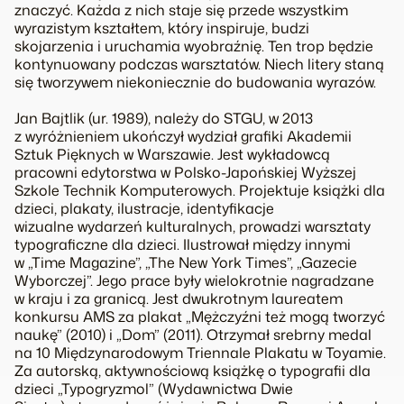
znaczyć. Każda z nich staje się przede wszystkim
wyrazistym kształtem, który inspiruje, budzi
skojarzenia i uruchamia wyobraźnię. Ten trop będzie
kontynuowany podczas warsztatów. Niech litery staną
się tworzywem niekoniecznie do budowania wyrazów.
Jan Bajtlik (ur. 1989), należy do STGU, w 2013
z wyróżnieniem ukończył wydział grafiki Akademii
Sztuk Pięknych w Warszawie. Jest wykładowcą
pracowni edytorstwa w Polsko-Japońskiej Wyższej
Szkole Technik Komputerowych. Projektuje książki dla
dzieci, plakaty, ilustracje, identyfikacje
wizualne wydarzeń kulturalnych, prowadzi warsztaty
typograficzne dla dzieci. Ilustrował między innymi
w „Time Magazine”, „The New York Times”, „Gazecie
Wyborczej”. Jego prace były wielokrotnie nagradzane
w kraju i za granicą. Jest dwukrotnym laureatem
konkursu AMS za plakat „Mężczyźni też mogą tworzyć
naukę” (2010) i „Dom” (2011). Otrzymał srebrny medal
na 10 Międzynarodowym Triennale Plakatu w Toyamie.
Za autorską, aktywnościową książkę o typografii dla
dzieci „Typogryzmol” (Wydawnictwa Dwie