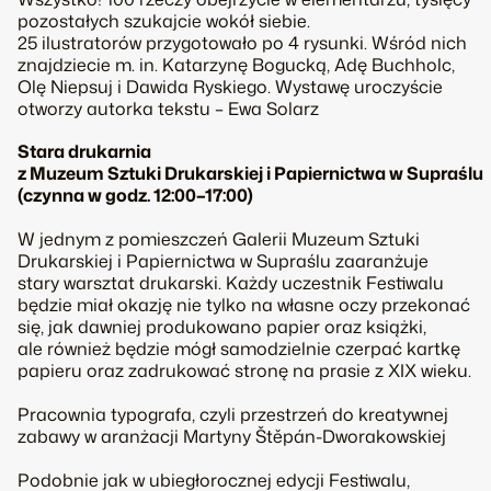
pozostałych szukajcie wokół siebie.
25 ilustratorów przygotowało po 4 rysunki. Wśród nich
znajdziecie m. in. Katarzynę Bogucką, Adę Buchholc,
Olę Niepsuj i Dawida Ryskiego. Wystawę uroczyście
otworzy autorka tekstu – Ewa Solarz
Stara drukarnia
z Muzeum Sztuki Drukarskiej i Papiernictwa w Supraślu
(czynna w godz. 12:00–17:00)
W jednym z pomieszczeń Galerii Muzeum Sztuki
Drukarskiej i Papiernictwa w Supraślu zaaranżuje
stary warsztat drukarski. Każdy uczestnik Festiwalu
będzie miał okazję nie tylko na własne oczy przekonać
się, jak dawniej produkowano papier oraz książki,
ale również będzie mógł samodzielnie czerpać kartkę
papieru oraz zadrukować stronę na prasie z XIX wieku.
Pracownia typografa, czyli przestrzeń do kreatywnej
zabawy w aranżacji Martyny Štěpán-Dworakowskiej
Podobnie jak w ubiegłorocznej edycji Festiwalu,