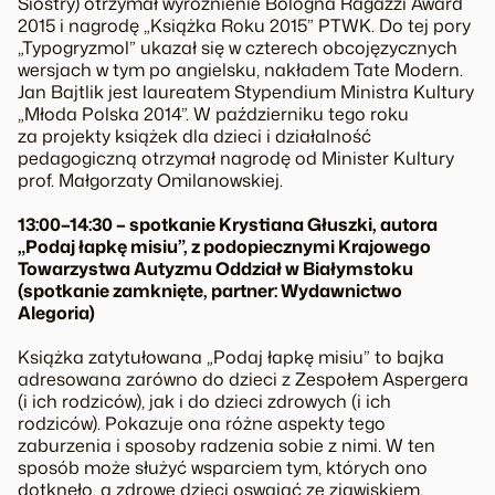
Siostry) otrzymał wyróżnienie Bologna Ragazzi Award
2015 i nagrodę „Książka Roku 2015” PTWK. Do tej pory
„Typogryzmol” ukazał się w czterech obcojęzycznych
wersjach w tym po angielsku, nakładem Tate Modern.
Jan Bajtlik jest laureatem Stypendium Ministra Kultury
„Młoda Polska 2014”. W październiku tego roku
za projekty książek dla dzieci i działalność
pedagogiczną otrzymał nagrodę od Minister Kultury
prof. Małgorzaty Omilanowskiej.
13:00–14:30 – spotkanie Krystiana Głuszki, autora
„Podaj łapkę misiu”, z podopiecznymi Krajowego
Towarzystwa Autyzmu Oddział w Białymstoku
(spotkanie zamknięte, partner: Wydawnictwo
Alegoria)
Książka zatytułowana „Podaj łapkę misiu” to bajka
adresowana zarówno do dzieci z Zespołem Aspergera
(i ich rodziców), jak i do dzieci zdrowych (i ich
rodziców). Pokazuje ona różne aspekty tego
zaburzenia i sposoby radzenia sobie z nimi. W ten
sposób może służyć wsparciem tym, których ono
dotknęło, a zdrowe dzieci oswajać ze zjawiskiem,