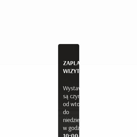
ZAPLANUJ
WIZYTĘ
Wystawy
są czynne
od wtorku
do
niedzieli
w godzinach
10:00-