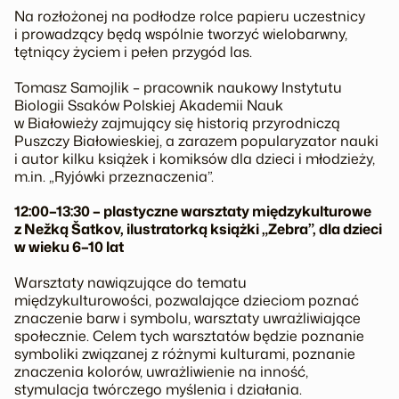
Na rozłożonej na podłodze rolce papieru uczestnicy
i prowadzący będą wspólnie tworzyć wielobarwny,
tętniący życiem i pełen przygód las.
Tomasz Samojlik – pracownik naukowy Instytutu
Biologii Ssaków Polskiej Akademii Nauk
w Białowieży zajmujący się historią przyrodniczą
Puszczy Białowieskiej, a zarazem popularyzator nauki
i autor kilku książek i komiksów dla dzieci i młodzieży,
m.in. „Ryjówki przeznaczenia”.
12:00–13:30 – plastyczne warsztaty międzykulturowe
z Nežką Šatkov, ilustratorką książki „Zebra”, dla dzieci
w wieku 6–10 lat
Warsztaty nawiązujące do tematu
międzykulturowości, pozwalające dzieciom poznać
znaczenie barw i symbolu, warsztaty uwrażliwiające
społecznie. Celem tych warsztatów będzie poznanie
symboliki związanej z różnymi kulturami, poznanie
znaczenia kolorów, uwrażliwienie na inność,
stymulacja twórczego myślenia i działania.