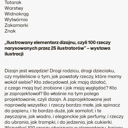
Tatarak
Warstwy
Widnokrąg
Wytwórnia
Zakamarki
Znak
„Ilustrowany elementarz dizajnu, czyli 100 rzeczy
narysowanych przez 25 ilustratorów” – wystawa
ilustracji
Dizajn jest wszędzie! Drogi rodzicu, drogi dzieciaku,
czy myśleliście o tym, jak powstały rzeczy, które mamy
wokół siebie? Kto zdecydował, jak mają działać,
z czego mają być zrobione i jak mają wyglądać? Kto
je zaprojektował? Bo właśnie na tym polega
projektowanie, czyli dizajn. A zaprojektowane jest
naprawdę wszystko: i rzeczy bardzo małe, jak spinacz
do papieru, i te bardzo duże, jak samolot; i te
zwyczajne, jak wiadro, i eleganckie jak perfumy; i rzeczy
do ubrania, jak trampki, i do jedzenia, jak cukierki.
Wszystko! 100 rzeczy obejrzycie w elementarzu, tysięcy