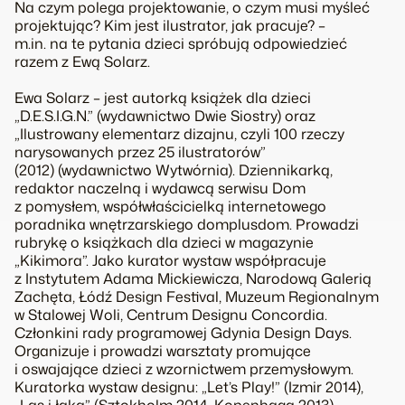
Na czym polega projektowanie, o czym musi myśleć
projektując? Kim jest ilustrator, jak pracuje? –
m.in. na te pytania dzieci spróbują odpowiedzieć
razem z Ewą Solarz.
Ewa Solarz – jest autorką książek dla dzieci
„D.E.S.I.G.N.” (wydawnictwo Dwie Siostry) oraz
„Ilustrowany elementarz dizajnu, czyli 100 rzeczy
narysowanych przez 25 ilustratorów”
(2012) (wydawnictwo Wytwórnia). Dziennikarką,
redaktor naczelną i wydawcą serwisu Dom
z pomysłem, współwłaścicielką internetowego
poradnika wnętrzarskiego domplusdom. Prowadzi
rubrykę o książkach dla dzieci w magazynie
„Kikimora”. Jako kurator wystaw współpracuje
z Instytutem Adama Mickiewicza, Narodową Galerią
Zachęta, Łódź Design Festival, Muzeum Regionalnym
w Stalowej Woli, Centrum Designu Concordia.
Członkini rady programowej Gdynia Design Days.
Organizuje i prowadzi warsztaty promujące
i oswajające dzieci z wzornictwem przemysłowym.
Kuratorka wystaw designu: „Let’s Play!” (Izmir 2014),