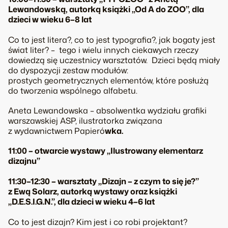
Lewandowską, autorką książki „Od A do ZOO”, dla
dzieci w wieku 6–8 lat
Co to jest litera?, co to jest typografia?, jak bogaty jest
świat liter? – tego i wielu innych ciekawych rzeczy
dowiedzą się uczestnicy warsztatów. Dzieci będą miały
do dyspozycji zestaw modułów:
prostych geometrycznych elementów, które posłużą
do tworzenia wspólnego alfabetu.
Aneta Lewandowska – absolwentka wydziału grafiki
warszawskiej ASP, ilustratorka związana
z wydawnictwem Papieró
wka.
11:00 – otwarcie wystawy „Ilustrowany elementarz
dizajnu”
11:30–12:30 – warsztaty „Dizajn – z czym to się je?”
z Ewą Solarz, autorką wystawy oraz książki
„D.E.S.I.G.N.”, dla dzieci w wieku 4–6 lat
Co to jest dizajn? Kim jest i co robi projektant?