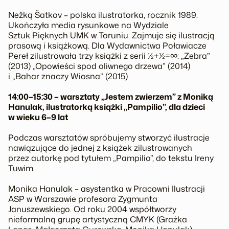
Nežką Šatkov – polska ilustratorka, rocznik 1989.
Ukończyła media rysunkowe na Wydziale
Sztuk Pięknych UMK w Toruniu. Zajmuje się ilustracją
prasową i książkową. Dla Wydawnictwa Poławiacze
Pereł zilustrowała trzy książki z serii ½+½=∞: „Zebra”
(2013) „Opowieści spod oliwnego drzewa” (2014)
i „Bahar znaczy Wiosna” (2015)
14:00–15:30 – warsztaty „Jestem zwierzem” z Moniką
Hanulak, ilustratorką książki „Pampilio”, dla dzieci
w wieku 6–9 lat
Podczas warsztatów spróbujemy stworzyć ilustracje
nawiązujące do jednej z książek zilustrowanych
przez autorkę pod tytułem „Pampilio”, do tekstu Ireny
Tuwim.
Monika Hanulak – asystentka w Pracowni Ilustracji
ASP w Warszawie profesora Zygmunta
Januszewskiego. Od roku 2004 współtworzy
nieformalną grupę artystyczną CMYK (Grażka