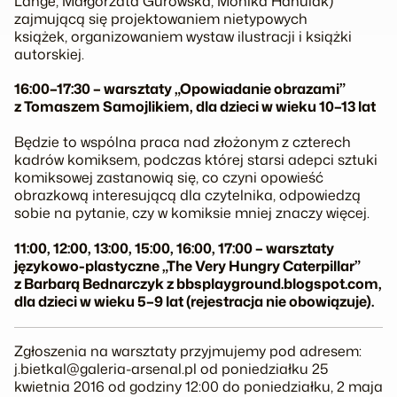
Lange, Małgorzata Gurowska, Monika Hanulak)
zajmującą się projektowaniem nietypowych
książek, organizowaniem wystaw ilustracji i książki
autorskiej.
16:00–17:30 – warsztaty „Opowiadanie obrazami”
z Tomaszem Samojlikiem, dla dzieci w wieku 10–13 lat
Będzie to wspólna praca nad złożonym z czterech
kadrów komiksem, podczas której starsi adepci sztuki
komiksowej zastanowią się, co czyni opowieść
obrazkową interesującą dla czytelnika, odpowiedzą
sobie na pytanie, czy w komiksie mniej znaczy więcej.
11:00, 12:00, 13:00, 15:00, 16:00, 17:00 – warsztaty
językowo-plastyczne „The Very Hungry Caterpillar”
z Barbarą Bednarczyk z bbsplayground.blogspot.com,
dla dzieci w wieku 5–9 lat (rejestracja nie obowiązuje).
Zgłoszenia na warsztaty przyjmujemy pod adresem:
j.bietkal@galeria-arsenal.pl od poniedziałku 25
kwietnia 2016 od godziny 12:00 do poniedziałku, 2 maja