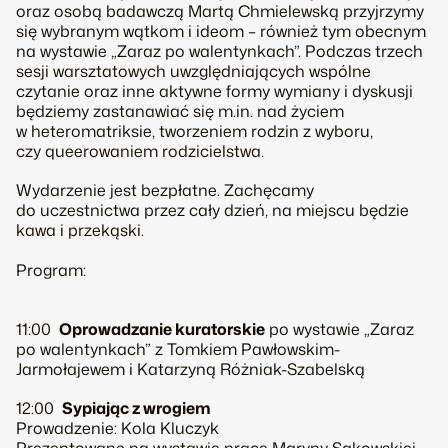
oraz osobą badawczą Martą Chmielewską przyjrzymy
się wybranym wątkom i ideom – również tym obecnym
na wystawie „Zaraz po walentynkach”. Podczas trzech
sesji warsztatowych uwzględniających wspólne
czytanie oraz inne aktywne formy wymiany i dyskusji
będziemy zastanawiać się m.in. nad życiem
w heteromatriksie, tworzeniem rodzin z wyboru,
czy queerowaniem rodzicielstwa.
Wydarzenie jest bezpłatne. Zachęcamy
do uczestnictwa przez cały dzień, na miejscu będzie
kawa i przekąski.
Program:
11:00
Oprowadzanie kuratorskie
po wystawie „Zaraz
po walentynkach” z Tomkiem Pawłowskim-
Jarmołajewem i Katarzyną Różniak-Szabelską
12:00
Sypiając z wrogiem
Prowadzenie: Kola Kluczyk
Prezentowane na wystawie prace Maryny Sakowskiej