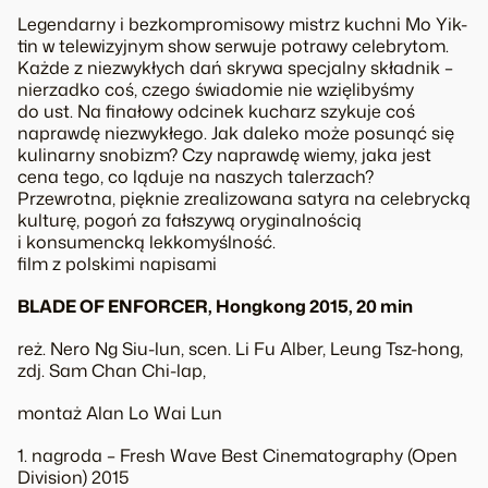
Legendarny i bezkompromisowy mistrz kuchni Mo Yik-
tin w telewizyjnym show serwuje potrawy celebrytom.
Każde z niezwykłych dań skrywa specjalny składnik –
nierzadko coś, czego świadomie nie wzięlibyśmy
do ust. Na finałowy odcinek kucharz szykuje coś
naprawdę niezwykłego. Jak daleko może posunąć się
kulinarny snobizm? Czy naprawdę wiemy, jaka jest
cena tego, co ląduje na naszych talerzach?
Przewrotna, pięknie zrealizowana satyra na celebrycką
kulturę, pogoń za fałszywą oryginalnością
i konsumencką lekkomyślność.
film z polskimi napisami
BLADE OF ENFORCER, Hongkong 2015, 20 min
reż. Nero Ng Siu-lun, scen. Li Fu Alber, Leung Tsz-hong,
zdj. Sam Chan Chi-lap,
montaż Alan Lo Wai Lun
1. nagroda – Fresh Wave Best Cinematography (Open
Division) 2015