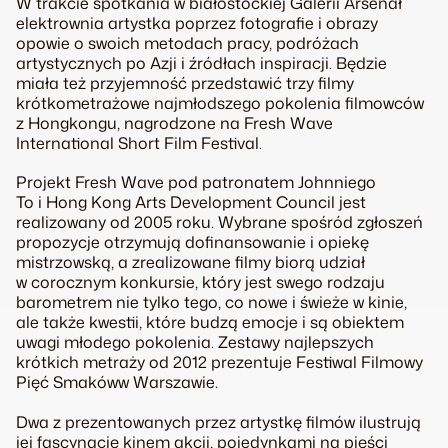
W trakcie spotkania w białostockiej Galerii Arsenał
elektrownia artystka poprzez fotografie i obrazy
opowie o swoich metodach pracy, podróżach
artystycznych po Azji i źródłach inspiracji. Będzie
miała też przyjemność przedstawić trzy filmy
krótkometrażowe najmłodszego pokolenia filmowców
z Hongkongu, nagrodzone na Fresh Wave
International Short Film Festival.
Projekt Fresh Wave pod patronatem Johnniego
To i Hong Kong Arts Development Council jest
realizowany od 2005 roku. Wybrane spośród zgłoszeń
propozycje otrzymują dofinansowanie i opiekę
mistrzowską, a zrealizowane filmy biorą udział
w corocznym konkursie, który jest swego rodzaju
barometrem nie tylko tego, co nowe i świeże w kinie,
ale także kwestii, które budzą emocje i są obiektem
uwagi młodego pokolenia. Zestawy najlepszych
krótkich metraży od 2012 prezentuje Festiwal Filmowy
Pięć Smakóww Warszawie.
Dwa z prezentowanych przez artystkę filmów ilustrują
jej fascynację kinem akcji, pojedynkami na pięści