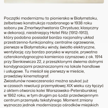
Początki modernizmu to pionierska w Białymstoku,
żelbetowa konstrukcja rozebranego w 1938 roku
soboru pw. Zmartwychwstania Chrystusa; klasyczny
w dekoracji, nieistniejący Hotel Ritz (1912–1913),
który podobno posiadał bardzo racjonalny układ
przestrzenno-funkcjonalny, centralne ogrzewanie,
pierwsze w Białymstoku windy, światło elektryczne,
wentylację; czy bardzo paryska w wyrazie, prywatna
czterokondygnacyjna kamienica czynszowa z ok. 1914
przy Sienkiewicza 22, z przeszklonymi dwiema dolnymi
kondygnacjami przeznaczonymi na lokale handlowe
i usługowe. Tu mieścił się pierwszy w mieście,
prawdziwy kinematograf.
Zwiastunów nowoczesności można szukać już
w czasach rewolucji przemysłowej XIX wieku czy łączyć
z aktem otwarcia kolei Warszawsko-Petersburskiej
w 1862 roku, w tym drugim po Łodzi przedwojennym
centrum przemysłu tekstylnego. Moment zmiany
wyznacza jednak modernizacja ośrodków miejskich