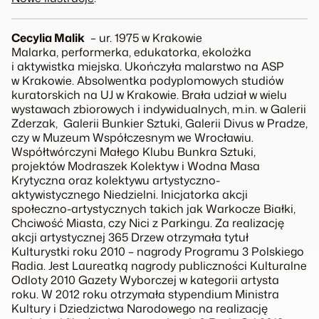
Cecylia Malik
– ur. 1975 w Krakowie
Malarka, performerka, edukatorka, ekolożka
i aktywistka miejska. Ukończyła malarstwo na ASP
w Krakowie. Absolwentka podyplomowych studiów
kuratorskich na UJ w Krakowie. Brała udział w wielu
wystawach zbiorowych i indywidualnych, m.in. w Galerii
Zderzak, Galerii Bunkier Sztuki, Galerii Divus w Pradze,
czy w Muzeum Współczesnym we Wrocławiu.
Współtwórczyni
Małego Klubu Bunkra Sztuki
,
projektów
Modraszek Kolektyw
i
Wodna Masa
Krytyczna
oraz kolektywu artystyczno-
aktywistycznego
Niedzielni
. Inicjatorka akcji
społeczno-artystycznych takich jak
Warkocze Białki
,
Chciwość Miasta
, czy
Nici z Parkingu
. Za realizację
akcji artystycznej
365 Drzew
otrzymała tytuł
Kulturystki roku 2010
– nagrody Programu 3 Polskiego
Radia. Jest Laureatką nagrody publiczności
Kulturalne
Odloty 2010
Gazety Wyborczej w kategorii artysta
roku. W 2012 roku otrzymała stypendium Ministra
Kultury i Dziedzictwa Narodowego na realizację