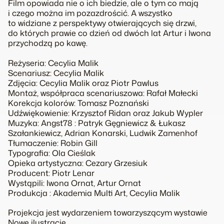
Film opowiada nie o ich biedzie, ale o tym co mają
i czego można im pozazdrościć. A wszystko
to widziane z perspektywy otwierających się drzwi,
do których prawie co dzień od dwóch lat Artur i Iwona
przychodzą po kawę.
Reżyseria: Cecylia Malik
Scenariusz: Cecylia Malik
Zdjęcia: Cecylia Malik oraz Piotr Pawlus
Montaż, współpraca scenariuszowa: Rafał Małecki
Korekcja kolorów: Tomasz Poznański
Udźwiękowienie: Krzysztof Ridan oraz Jakub Wypler
Muzyka: Angst78 : Patryk Gęgniewicz & Łukasz
Szałankiewicz, Adrian Konarski, Ludwik Zamenhof
Tłumaczenie: Robin Gill
Typografia: Ola Cieślak
Opieka artystyczna: Cezary Grzesiuk
Producent: Piotr Lenar
Wystąpili: Iwona Ornat, Artur Ornat
Produkcja : Akademia Multi Art, Cecylia Malik
Projekcja jest wydarzeniem towarzyszącym wystawie
Nowe ilustracje
.