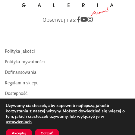
Obserwuj nas:
Polityka jakości
Polityka prywatności
Dofinansowania
Regulamin sklepu
Dostępność
BIP
Używamy ciasteczek, aby zapewnić najlepszą jakość
korzystania z naszej witryny. Możesz dowiedzieć się więcej o
tym, jakich ciasteczek używamy, lub wyłączyć je w
COPYRIGHTS © 2016 - 2025 BY GALERIA ARSENAŁ | Realizacja:
ustawieniach
.
Datasky
Akceptuj
Odrzuć