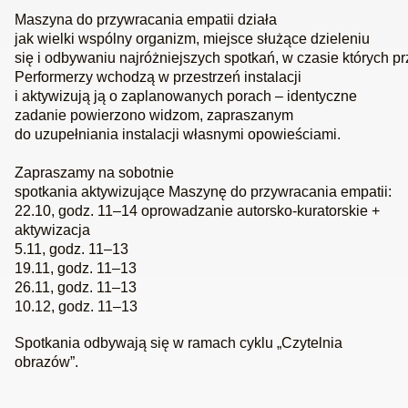
Maszyna do przywracania empatii
działa
jak
wielki
wspólny
organizm, miejsce służące dzieleniu
się
i
odbywaniu
najróżniejszych
spotkań,
w
czasie
których
pr
Performe
rzy wchodzą w przestrzeń instalacji
i
aktywizują
ją
o zaplanowanych porach
–
identyczne
zadanie po
wierzono widzom, zapraszanym
do uzupełniania instalacji własnymi opowieściami.
Zapraszamy na sobotnie
spotkania
aktywizujące
Maszynę
do przywracania empatii
:
22.10, godz. 11
–
14 oprowadzanie autorsko-kuratorskie +
aktywizacja
5.11, godz. 11
–
13
19.11, godz. 11
–
13
26.11, godz. 11
–
13
10.12, godz. 11
–
13
Spotkania odbywają się w ramach cyklu „Czytelnia
obrazów”.