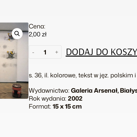
Cena:
2,00
zł
ilość
DODAJ DO KOSZ
-
+
Paul
Panhuysen.
Coffee
s. 36, il. kolorowe, tekst w jęz. polskim
time
with
Wydawnictwo:
Galeria Arsenał, Biały
found
Rok wydania:
2002
paintings
Format:
15 x 15 cm