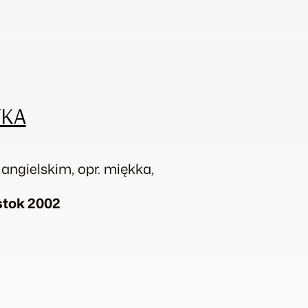
YKA
 i angielskim, opr. miękka,
stok 2002