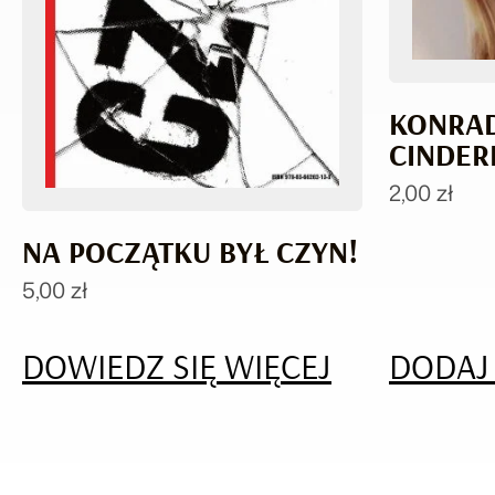
KONRAD
CINDER
2,00
zł
NA POCZĄTKU BYŁ CZYN!
5,00
zł
DOWIEDZ SIĘ WIĘCEJ
DODAJ