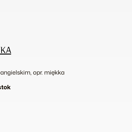
YKA
 i angielskim, opr. miękka
stok