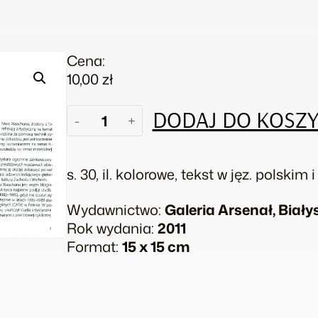
Cena:
10,00
zł
ilość
DODAJ DO KOSZ
-
+
Miao
Xiaochun.
Mikrokosmos
s. 30, il. kolorowe, tekst w jęz. polskim
Wydawnictwo:
Galeria Arsenał, Biały
Rok wydania:
2011
Format:
15 x 15 cm