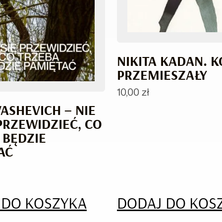
NIKITA KADAN. K
PRZEMIESZAŁY
10,00
zł
VASHEVICH – NIE
 PRZEWIDZIEĆ, CO
 BĘDZIE
AĆ
 DO KOSZYKA
DODAJ DO KOS