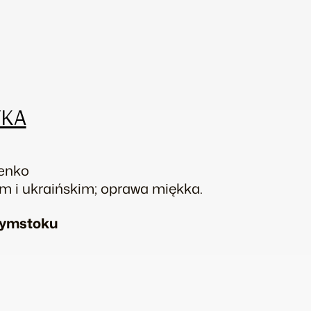
YKA
venko
kim i ukraińskim; oprawa miękka.
ałymstoku