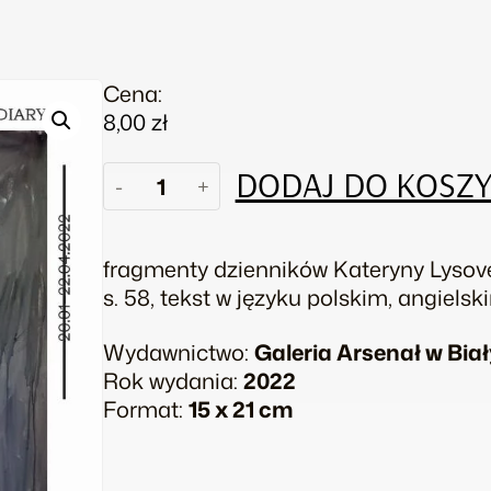
Cena:
8,00
zł
ilość
DODAJ DO KOSZ
-
+
Dziennik/Diary
fragmenty dzienników Kateryny Lyso
s. 58, tekst w języku polskim, angiels
Wydawnictwo:
Galeria Arsenał w Bi
Rok wydania:
2022
Format:
15 x 21 cm