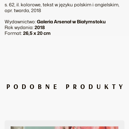
Made
s. 62, il. kolorowe, tekst w języku polskim i angielskim,
in
opr. twarda, 2018
Blue
Republic
Wydawnictwo:
Galeria Arsenał w Białymstoku
Rok wydania:
2018
Format:
26,5 x 20 cm
PODOBNE PRODUKTY