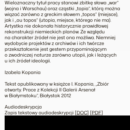
Wieloznaczny tytuł pracy stanowi zbitkę słowa „war”
(wojna i Warschau) oraz cząstki „topia”, którą można
wiązać zarówno z greckim słowem „topos” (miejsce),
jak i „ou topos” (utopia, miejsce, którego nie ma).
Artystka nie dokonała historycznie prawidłowej
rekonstrukcji niemieckich planów. Ze względu
na charakter źródeł nie jest ona możliwa. Niemniej
wydobycie projektów z archiwów i ich twórcze
przekształcenie jest gestem przypominającym
o zwodniczej naturze zarówno utopii, jak i leżących
u ich źródeł ideologii.
Izabela Kopania
Tekst opublikowany w książce I. Kopania, „Zbiór
otwarty. Prace z
Kolekcji II
Galerii Arsenał
w Białymstoku”, Białystok 2012
Audiodeskrypcja
Zapis tekstowy audiodeskrypcji [
DOC
] [
PDF
]