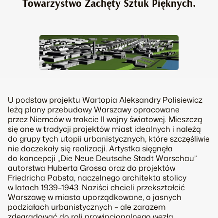
Towarzystwo Zachęty Sztuk Pięknych.
U podstaw projektu Wartopia Aleksandry Polisiewicz
leżą plany przebudowy Warszawy opracowane
przez Niemców w trakcie II wojny światowej. Mieszczą
się one w tradycji projektów miast idealnych i należą
do grupy tych utopii urbanistycznych, które szczęśliwie
nie doczekały się realizacji. Artystka sięgnęła
do koncepcji „Die Neue Deutsche Stadt Warschau”
autorstwa Huberta Grossa oraz do projektów
Friedricha Pabsta, naczelnego architekta stolicy
w latach 1939–1943. Naziści chcieli przekształcić
Warszawę w miasto uporządkowane, o jasnych
podziałach urbanistycznych – ale zarazem
zdegradować do roli prowincjonalnego węzła