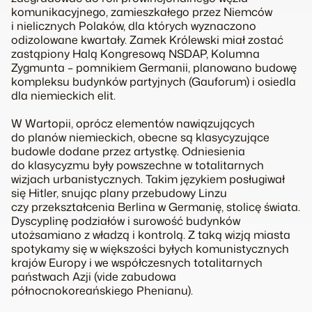
komunikacyjnego, zamieszkałego przez Niemców
i nielicznych Polaków, dla których wyznaczono
odizolowane kwartały. Zamek Królewski miał zostać
zastąpiony Halą Kongresową NSDAP, Kolumna
Zygmunta – pomnikiem Germanii, planowano budowę
kompleksu budynków partyjnych (Gauforum) i osiedla
dla niemieckich elit.
W Wartopii, oprócz elementów nawiązujących
do planów niemieckich, obecne są klasycyzujące
budowle dodane przez artystkę. Odniesienia
do klasycyzmu były powszechne w totalitarnych
wizjach urbanistycznych. Takim językiem posługiwał
się Hitler, snując plany przebudowy Linzu
czy przekształcenia Berlina w Germanię, stolicę świata.
Dyscyplinę podziałów i surowość budynków
utożsamiano z władzą i kontrolą. Z taką wizją miasta
spotykamy się w większości byłych komunistycznych
krajów Europy i we współczesnych totalitarnych
państwach Azji (vide zabudowa
północnokoreańskiego Phenianu).