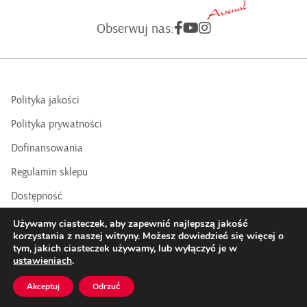
Obserwuj nas:
Polityka jakości
Polityka prywatności
Dofinansowania
Regulamin sklepu
Dostępność
BIP
Używamy ciasteczek, aby zapewnić najlepszą jakość
korzystania z naszej witryny. Możesz dowiedzieć się więcej o
tym, jakich ciasteczek używamy, lub wyłączyć je w
COPYRIGHTS © 2016 - 2025 BY GALERIA ARSENAŁ | Realizacja:
ustawieniach
.
Datasky
Akceptuj
Odrzuć