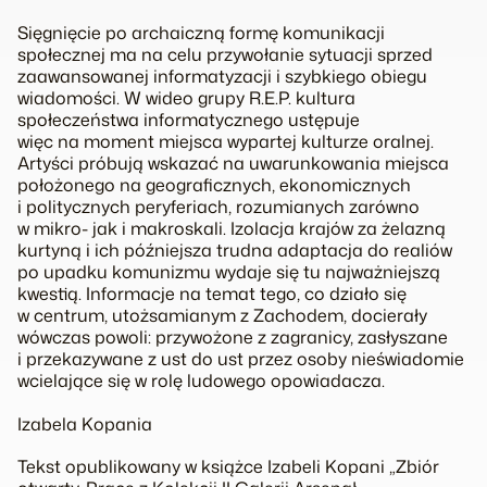
Sięgnięcie po archaiczną formę komunikacji
społecznej ma na celu przywołanie sytuacji sprzed
zaawansowanej informatyzacji i szybkiego obiegu
wiadomości. W wideo grupy R.E.P. kultura
społeczeństwa informatycznego ustępuje
więc na moment miejsca wypartej kulturze oralnej.
Artyści próbują wskazać na uwarunkowania miejsca
położonego na geograficznych, ekonomicznych
i politycznych peryferiach, rozumianych zarówno
w mikro- jak i makroskali. Izolacja krajów za żelazną
kurtyną i ich późniejsza trudna adaptacja do realiów
po upadku komunizmu wydaje się tu najważniejszą
kwestią. Informacje na temat tego, co działo się
w centrum, utożsamianym z Zachodem, docierały
wówczas powoli: przywożone z zagranicy, zasłyszane
i przekazywane z ust do ust przez osoby nieświadomie
wcielające się w rolę ludowego opowiadacza.
Izabela Kopania
Tekst opublikowany w książce Izabeli Kopani „Zbiór