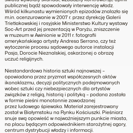
publicznej bądź spowodowały interwencję władz.
Wśród kilkunastu wymienionych epizodów znalazło się
m.in. ocenzurowanie w 2007 r. przez dyrekcję Galerii
Trietiakowskiej i rosyjskie Ministerstwo Kultury wystawy
Soc-Art przed jej prezentacją w Paryżu, zniszczenie
w muzeum w Awinionie w 2011 r. fotografii
amerykańskiego artysty Andresa Serrano, czy też
wytoczenie procesu sądowego autorce instalacji
Pasja, Dorocie Nieznalskiej, oskarżonej o obrazę
uczuć religijnych.
Niestandardowa historia sztuki najnowszej –
opowiadana przez pryzmat współczesnych aktów
ikonoklazmu, decyzji politycznych podejmowanych
wobec sztuki czy niebezpiecznych dla artystów
związków z religią, historią i polityką – podana została
w formie pieśni monotonnie zawodzonej
przez ludowego śpiewaka. Materiał zarejestrowany
został w Białymstoku na Rynku Kościuszki. Pieśniarz
snuje swą opowieść w najważniejszym punkcie miasta,
na placu będącym odpowiednikiem starożytnej agory,
centrum dystrybucji władzy i informacji.