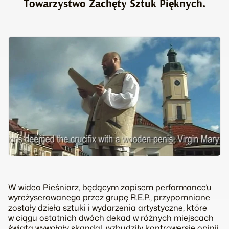
Towarzystwo Zachęty Sztuk Pięknych.
W wideo Pieśniarz, będącym zapisem performance’u
wyreżyserowanego przez grupę R.E.P., przypomniane
zostały dzieła sztuki i wydarzenia artystyczne, które
w ciągu ostatnich dwóch dekad w różnych miejscach
świata wywołały skandal, wzbudziły kontrowersje opinii