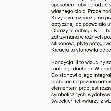
sposobem, aby poradzić so
własnego ciała. Prace na
Kuzyszyn rozpoczął na prz
optycznej, co pozwalało ut
Obrazy te odbiegały od b
zatrzymana w różnych poz
silikonową płytę potęgował
Kreacja ta stanowiła odp
Kondycja III
to wizualny za
materią i duchem. W praca
Co stanowi o jego integra
próbując rozpoznać naturę
elementem prac jest rozśw
symbolicznych, wydobywa c
świeckich relikwiarzy, z w