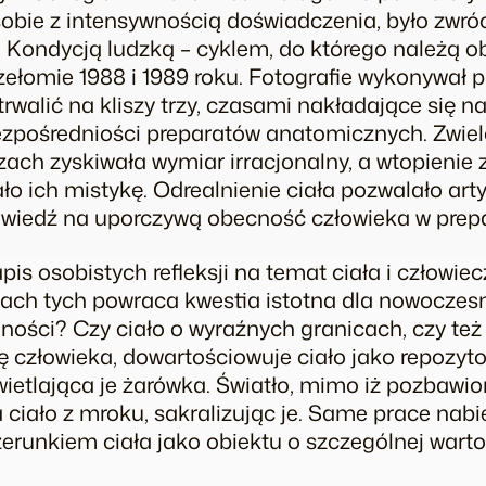
bie z intensywnością doświadczenia, było zwróc
d
Kondycją ludzką­
– cyklem, do którego należą o
ełomie 1988 i 1989 roku. Fotografie wykonywał p
rwalić na kliszy trzy, czasami nakładające się na 
ezpośredniości preparatów anatomicznych. Zwie
ach zyskiwała wymiar irracjonalny, a wtopienie 
o ich mistykę. Odrealnienie ciała pozwalało arty
owiedź na uporczywą obecność człowieka w prep
pis osobistych refleksji na temat ciała i człowie
ch tych powraca kwestia istotna dla nowoczesne
lności? Czy ciało o wyraźnych granicach, czy t
 człowieka, dowartościowuje ciało jako repozyto
ietlająca je żarówka. Światło, mimo iż pozbawi
iało z mroku, sakralizując je. Same prace nabi
izerunkiem ciała jako obiektu o szczególnej warto