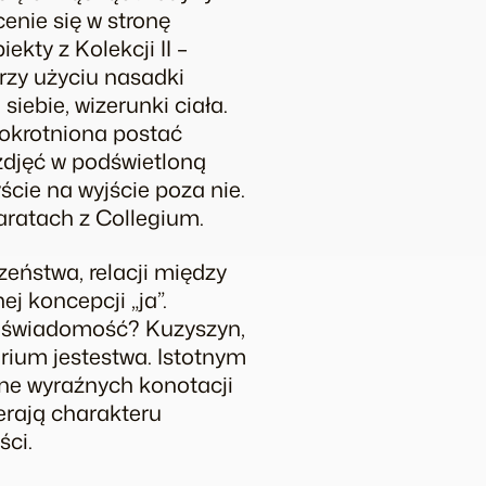
enie się w stronę
biekty z
Kolekcji II
–
rzy użyciu nasadki
siebie, wizerunki ciała.
lokrotniona postać
zdjęć w podświetloną
ście na wyjście poza nie.
aratach z Collegium.
czeństwa, relacji między
j koncepcji „ja”.
eż świadomość? Kuzyszyn,
rium jestestwa. Istotnym
one wyraźnych konotacji
erają charakteru
ści.