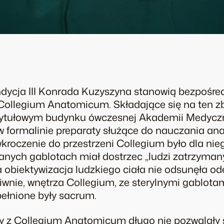
ycja III
Konrada Kuzyszyna stanowią bezpośred
Collegium Anatomicum
. Składające się na ten z
ytułowym budynku ówczesnej Akademii Medyczne
 formalinie preparaty służące do nauczania ana
kroczenie do przestrzeni Collegium było dla ni
anych gablotach miał dostrzec „ludzi zatrzymanyc
obiektywizacja ludzkiego ciała nie odsunęła od
wnie, wnętrza Collegium, ze sterylnymi gablot
pełnione były sacrum.
wy z Collegium Anatomicum długo nie pozwalały 