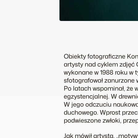
Obiekty fotograficzne
Kond
artysty nad cyklem zdjęć
wykonane w 1988 roku w t
sfotografował zanurzone w
Po latach wspominał, że w
egzystencjalnej. W drewni
W jego odczuciu naukowa 
duchowego. Wprost przeci
podwieszone zwłoki, prze
Jak mówił artysta, „moty