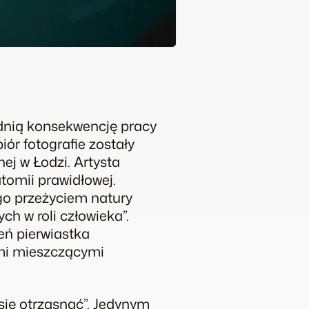
nią konsekwencję pracy
biór fotografie zostały
j w Łodzi. Artysta
tomii prawidłowej.
ego przeżyciem natury
h w roli człowieka”.
eń pierwiastka
ami mieszczącymi
się otrząsnąć”. Jedynym