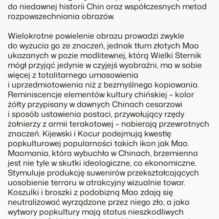
do niedawnej historii Chin oraz współczesnych metod
rozpowszechniania obrazów.
Wielokrotne powielenie obrazu prowadzi zwykle
do wyzucia go ze znaczeń, jednak tłum złotych Mao
ukazanych w pozie modlitewnej, którą Wielki Sternik
mógł przyjąć jedynie w czyjejś wyobraźni, ma w sobie
więcej z totalitarnego umasowienia
i uprzedmiotowienia niż z bezmyślnego kopiowania.
Reminiscencje elementów kultury chińskiej – kolor
żółty przypisany w dawnych Chinach cesarzowi
i sposób ustawienia postaci, przywołujący rzędy
żołnierzy z armii terakotowej – nabierają przewrotnych
znaczeń. Kijewski i Kocur podejmują kwestię
popkulturowej popularności takich ikon jak Mao.
Maomania, która wybuchła w Chinach, brzemienna
jest nie tyle w skutki ideologiczne, co ekonomiczne.
Stymuluje produkcję suwenirów przekształcających
uosobienie terroru w atrakcyjny wizualnie towar.
Koszulki i broszki z podobizną Mao zdają się
neutralizować wyrządzone przez niego zło, a jako
wytwory popkultury mają status nieszkodliwych