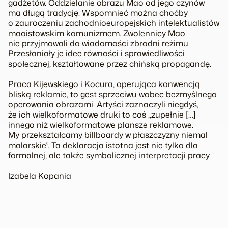
gadżetów. Oddzielanie obrazu Mao od jego czynów
ma długą tradycję. Wspomnieć można choćby
o zauroczeniu zachodnioeuropejskich intelektualistów
maoistowskim komunizmem. Zwolennicy Mao
nie przyjmowali do wiadomości zbrodni reżimu.
Przesłaniały je idee równości i sprawiedliwości
społecznej, kształtowane przez chińską propagandę.
Praca Kijewskiego i Kocura, operująca konwencją
bliską reklamie, to gest sprzeciwu wobec bezmyślnego
operowania obrazami. Artyści zaznaczyli niegdyś,
że ich wielkoformatowe druki to coś „zupełnie […]
innego niż wielkoformatowe plansze reklamowe.
My przekształcamy billboardy w płaszczyzny niemal
malarskie”. Ta deklaracja istotna jest nie tylko dla
formalnej, ale także symbolicznej interpretacji pracy.
Izabela Kopania