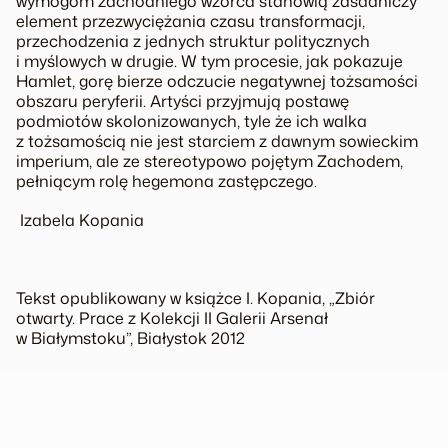
wymogom zachodniego wzorca stanowią zasadniczy
element przezwyciężania czasu transformacji,
przechodzenia z jednych struktur politycznych
i myślowych w drugie. W tym procesie, jak pokazuje
Hamlet
, gorę bierze odczucie negatywnej tożsamości
obszaru peryferii. Artyści przyjmują postawę
podmiotów skolonizowanych, tyle że ich walka
z tożsamością nie jest starciem z dawnym sowieckim
imperium, ale ze stereotypowo pojętym Zachodem,
pełniącym rolę hegemona zastępczego.
Izabela Kopania
Tekst opublikowany w książce I. Kopania, „Zbiór
otwarty. Prace z
Kolekcji II
Galerii Arsenał
w Białymstoku”, Białystok 2012