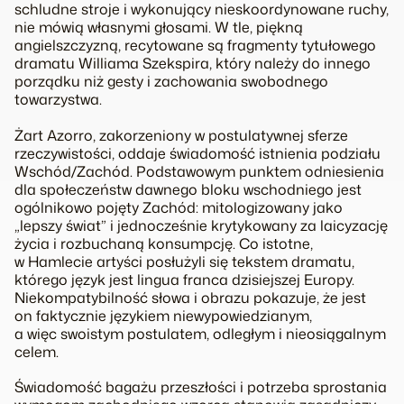
schludne stroje i wykonujący nieskoordynowane ruchy,
nie mówią własnymi głosami. W tle, piękną
angielszczyzną, recytowane są fragmenty tytułowego
dramatu Williama Szekspira, który należy do innego
porządku niż gesty i zachowania swobodnego
towarzystwa.
Żart Azorro, zakorzeniony w postulatywnej sferze
rzeczywistości, oddaje świadomość istnienia podziału
Wschód/Zachód. Podstawowym punktem odniesienia
dla społeczeństw dawnego bloku wschodniego jest
ogólnikowo pojęty Zachód: mitologizowany jako
„lepszy świat” i jednocześnie krytykowany za laicyzację
życia i rozbuchaną konsumpcję. Co istotne,
w
Hamlecie
artyści posłużyli się tekstem dramatu,
którego język jest
lingua franca
dzisiejszej Europy.
Niekompatybilność słowa i obrazu pokazuje, że jest
on faktycznie językiem niewypowiedzianym,
a więc swoistym postulatem, odległym i nieosiągalnym
celem.
Świadomość bagażu przeszłości i potrzeba sprostania