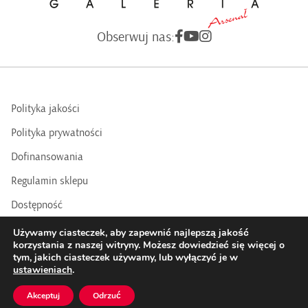
Obserwuj nas:
Polityka jakości
Polityka prywatności
Dofinansowania
Regulamin sklepu
Dostępność
BIP
Używamy ciasteczek, aby zapewnić najlepszą jakość
korzystania z naszej witryny. Możesz dowiedzieć się więcej o
tym, jakich ciasteczek używamy, lub wyłączyć je w
COPYRIGHTS © 2016 - 2025 BY GALERIA ARSENAŁ | Realizacja:
ustawieniach
.
Datasky
Akceptuj
Odrzuć