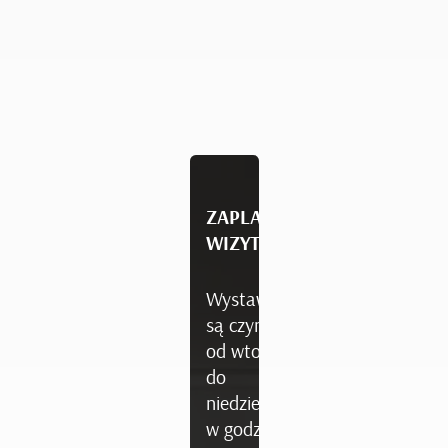
ZAPLANUJ
WIZYTĘ
Wystawy
są czynne
od wtorku
do
niedzieli
w godzinach