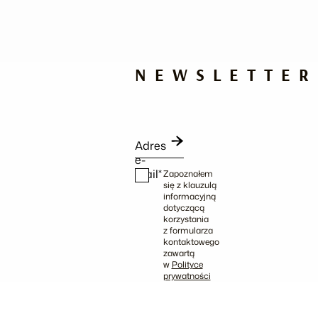
NEWSLETTER
Adres
e-
mail*
Zapoznałem
się z klauzulą
informacyjną
dotyczącą
korzystania
z formularza
kontaktowego
zawartą
w
Polityce
prywatności