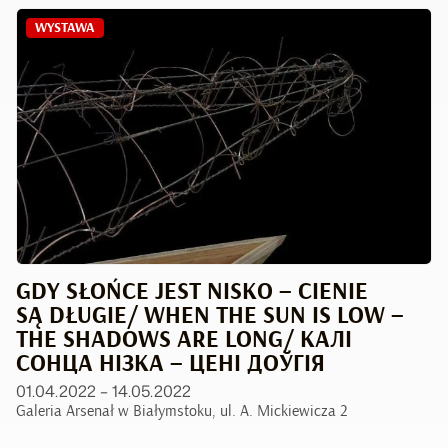
WYSTAWA
GDY SŁOŃCE JEST NISKO – CIENIE
SĄ DŁUGIE/ WHEN THE SUN IS LOW –
THE SHADOWS ARE LONG/ КАЛІ
СОНЦА НІЗКА – ЦЕНІ ДОЎГІЯ
01.04.2022 – 14.05.2022
Galeria Arsenał w Białymstoku, ul. A. Mickiewicza 2