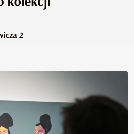
 kolekcji”
wicza 2