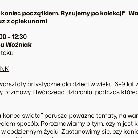
 koniec początkiem. Rysujemy po kolekcji”
.
War
raz z opiekunami
00 – 12:30
la Woźniak
stoku
INK
rsztaty artystyczne dla dzieci w wieku 6–9 lat 
, rozmowy i twórczego działania, podczas którego
 końca świata” porusza poważne tematy, na wa
dzieciom sposób. Porozmawiamy o tym, czym jest k
e, w codziennym życiu. Zastanowimy się, czy ko