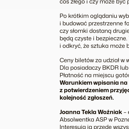
coś złego i czy może być
Po krótkim oglądaniu wyb
i budować przestrzenne fo
czy słomki dostaną drugie
będą czyste i bezpieczne.
i odkryć, że sztuka może
Ceny biletów za udział w 
Dla posiadaczy BKDR lub 
Płatność na miejscu gotó
Warunkiem wpisania na li
z potwierdzeniem przyjęc
kolejność zgłoszeń.
Joanna Tekla Woźniak
– 
Absolwentka ASP w Poznan
Interesują ją przede wszy