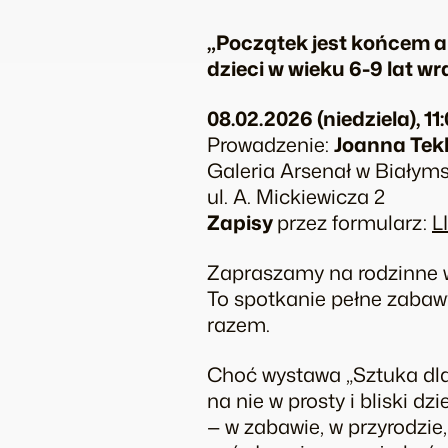
„Początek jest końcem a
dzieci w wieku 6-9 lat w
08.02.2026 (niedziela), 11:
Prowadzenie:
Joanna Tek
Galeria Arsenał w Białym
ul. A. Mickiewicza 2
Zapisy
przez formularz:
L
Zapraszamy na rodzinne wa
To spotkanie pełne zabawy
razem.
Choć wystawa „Sztuka dla
na nie w prosty i bliski 
— w zabawie, w przyrodzi