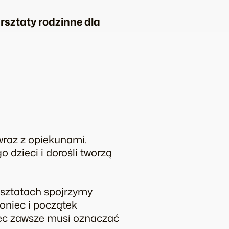
sztaty rodzinne dla
wraz z opiekunami.
 dzieci i dorośli tworzą
rsztatach spojrzymy
oniec i początek
niec zawsze musi oznaczać