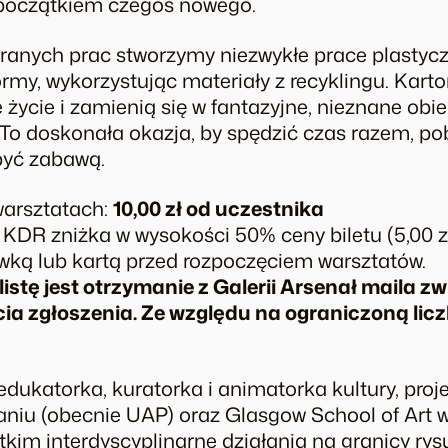
 początkiem czegoś nowego.
ranych prac stworzymy niezwykłe prace plastyc
rmy, wykorzystując materiały z recyklingu. Karto
 życie i zamienią się w fantazyjne, nieznane obie
 To doskonała okazja, by spędzić czas razem, p
 być zabawą.
warsztatach:
10,00 zł od uczestnika
KDR zniżka w wysokości 50% ceny biletu (5,00 zł
wką lub kartą przed rozpoczęciem warsztatów.
stę jest otrzymanie z Galerii Arsenał maila z
ia zgłoszenia. Ze względu na ograniczoną licz
edukatorka, kuratorka i animatorka kultury, pro
iu (obecnie UAP) oraz Glasgow School of Art w W
stkim interdyscyplinarne działania na granicy rys