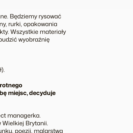
zne. Będziemy rysować
ny, rurki, opakowania
kty. Wszystkie materiały
obudzić wyobraźnię
).
wrotnego
bę miejsc, decyduje
ject managerka.
ielkiej Brytanii.
unku, poezji, malarstwa