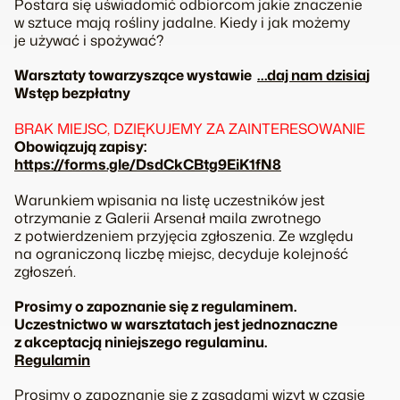
Postara się uświadomić odbiorcom jakie znaczenie
w sztuce mają rośliny jadalne. Kiedy i jak możemy
je używać i spożywać?
Warsztaty towarzyszące wystawie
…daj nam dzisia
j
Wstęp bezpłatny
BRAK MIEJSC, DZIĘKUJEMY ZA ZAINTERESOWANIE
Obowiązują zapisy:
https://forms.gle/DsdCkCBtg9EiK1fN8
Warunkiem wpisania na listę uczestników jest
otrzymanie z Galerii Arsenał maila zwrotnego
z potwierdzeniem przyjęcia zgłoszenia. Ze względu
na ograniczoną liczbę miejsc, decyduje kolejność
zgłoszeń.
Prosimy o zapoznanie się z regulaminem.
Uczestnictwo w warsztatach jest jednoznaczne
z akceptacją niniejszego regulaminu.
Regulamin
Prosimy o zapoznanie się z zasadami wizyt w czasie