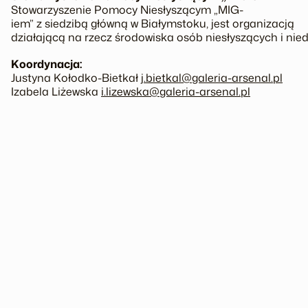
Stowarzyszenie Pomocy Niesłyszącym „MIG­
iem” z siedzibą główną w Białymstoku, jest organizacją
działającą na rzecz środowiska osób niesłyszących i ni
Koordynacja:
Justyna Kołodko­-Bietkał
j.bietkal@galeria-arsenal.pl
Izabela Liżewska
i.lizewska@galeria-arsenal.pl