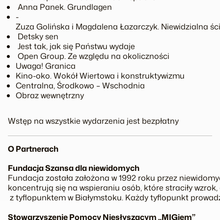
­ Anna Panek. Grundlagen
­
Zuza Golińska i Magdalena Łazarczyk. Niewidzialna ś
­ Detsky sen
­ Jest tak, jak się Państwu wydaje
­­ Open Group. Ze względu na okoliczności
Uwaga! Granica
Kino-­oko. Wokół Wiertowa i konstruktywizmu
Centralna, Środkowo – Wschodnia
Obraz wewnętrzny
Wstęp na wszystkie wydarzenia jest bezpłatny
O Partnerach
Fundacja Szansa dla niewidomych
Fundacja została założona w 1992 roku przez niewidomyc
koncentrują się na wspieraniu osób, które straciły wzr
z tyflopunktem w Białymstoku. Każdy tyflopunkt prowadzi
Stowarzyszenie Pomocy Niesłyszącym „MIG­iem”