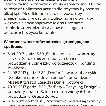
i samodzielne poznawanie sztuki współczesnej. Będzie
to również unikatowa szansa dla artystów, by poznać
bliżej sposób odbierania sztuki przez osoby
z niepełnosprawnościami. Zależy nam na tym, aby
widzom z niepełnosprawnościami umożliwić
komfortowe zwiedzanie wystaw, ale i regularnie
włączać ich w życie kulturalne.
W ramach warsztatów odbędą się następujące
spotkania:
8.04.2017 godz 15:30 „Fiszki – zapiski” – warsztaty
z cyklu „Sztuka nie zna żadnych barier” –
prowadzenie: Agnieszka Kołodziejczak i Karolina
Jakóbczak
24.06.2017 godz 15:30 „Deafart” – warsztaty z cyklu
„Sztuka nie zna żadnych barier” – prowadzenie:
Marek Krzysztof Lasecki i Daniel Kotowski
23.09.2017 godz 15:30 „ZetPety – Recycling Design” –
warsztaty z cyklu „Sztuka nie zna żadnych barier” –
prowadzenie: Grupa ZetPety
6.09.2017 godz 11:00 „Wzornictwo podlaskiej tkaniny
ludowej w ceramice” – warsztaty z cyklu „Sztuka