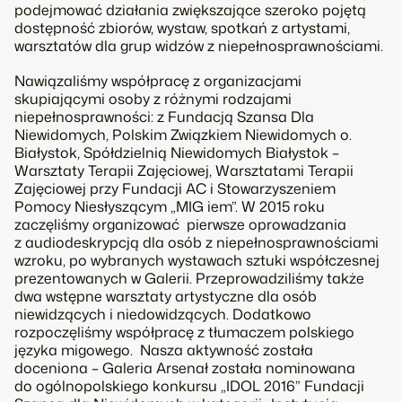
podejmować działania zwiększające szeroko pojętą
dostępność zbiorów, wystaw, spotkań z artystami,
warsztatów dla grup widzów z niepełnosprawnościami.
Nawiązaliśmy współpracę z organizacjami
skupiającymi osoby z różnymi rodzajami
niepełnosprawności: z Fundacją Szansa Dla
Niewidomych, Polskim Związkiem Niewidomych o.
Białystok, Spółdzielnią Niewidomych Białystok –
Warsztaty Terapii Zajęciowej, Warsztatami Terapii
Zajęciowej przy Fundacji AC i Stowarzyszeniem
Pomocy Niesłyszącym „MIG ­iem”. W 2015 roku
zaczęliśmy organizować pierwsze oprowadzania
z audiodeskrypcją dla osób z niepełnosprawnościami
wzroku, po wybranych wystawach sztuki współczesnej
prezentowanych w Galerii. Przeprowadziliśmy także
dwa wstępne warsztaty artystyczne dla osób
niewidzących i niedowidzących. Dodatkowo
rozpoczęliśmy współpracę z tłumaczem polskiego
języka migowego. Nasza aktywność została
doceniona – Galeria Arsenał została nominowana
do ogólnopolskiego konkursu „IDOL 2016” Fundacji