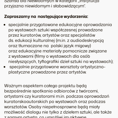
Szansa dla Niewidomych w kategorii „Instytucja
przyjazna niewidomym i słabowidzącym”.
Zapraszamy na następujące wydarzenia:
­specjalnie przygotowane edukacyjne oprowadzania
po wystawach sztuki współczesnej prowadzone
przez kuratorów, artystów oraz specjalistów
ds. edukacji kulturalnej (m.in. z audiodeskrypcją
oraz tłumaczone na polski język migowy)
oraz edukacyjne materiały pomocnicze związane
z wystawami (filmy o wystawach dla osób
niesłyszących, tyflografiki dzieł sztuki na wystawach);
­ specjalnie przygotowane warsztaty artystyczno­
plastyczne prowadzone przez artystów.
Ważnym aspektem całego projektu będą
bezpośrednie spotkania odbiorców z twórcami,
artystami czy kuratorami m.in. podczas oprowadzań
kuratorsko­autorskich po wystawach oraz podczas
warsztatów. Osoby niepełnosprawne będą miały
możliwość dialogu nie tylko z dziełem sztuki, ale także
z samym artystą, co umożliwi im aktywne