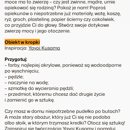
moce ma to zwierzę – czy jest zwinne, mądre, umie
opiekować się rodziną? Pokaż je nam! Poproś
opiekunów o niepotrzebne już materiały, watę, kaszę,
ryż, groch, plastelinę, papier ścierny czy cokolwiek,
co przyjdzie Ci do głowy. Stwórz swoje dotykowe
zwierzę mocy i jego otoczenie.
Obiekt w kropki
Inspiracja:
Yayoi Kusama
Przygotuj:
– farby, najlepiej akrylowe, ponieważ są wodoodporne
po wyschnięciu;
– pędzle;
– naczynie na wodę;
– szmatkę do wycierania pędzli;
– przedmiot, któremu chcesz dać drugie życie
i zamienić go w sztukę.
Czy masz w domu niepotrzebne pudełko po butach?
A może stary abażur, który już Ci się nie podoba
albo słoik, w którym trzymasz kredki? Otocz się sztuką!
Zainspiruj się twórczością Yayoi Kusamy i pomaluj