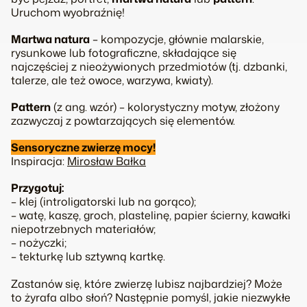
Uruchom wyobraźnię!
Martwa natura
– kompozycje, głównie malarskie,
rysunkowe lub fotograficzne, składające się
najczęściej z nieożywionych przedmiotów (tj. dzbanki,
talerze, ale też owoce, warzywa, kwiaty).
Pattern
(z ang. wzór) – kolorystyczny motyw, złożony
zazwyczaj z powtarzających się elementów.
Sensoryczne zwierzę mocy!
Inspiracja:
Mirosław Bałka
Przygotuj:
– klej (introligatorski lub na gorąco);
– watę, kaszę, groch, plastelinę, papier ścierny, kawałki
niepotrzebnych materiałów;
– nożyczki;
– tekturkę lub sztywną kartkę.
Zastanów się, które zwierzę lubisz najbardziej? Może
to żyrafa albo słoń? Następnie pomyśl, jakie niezwykłe