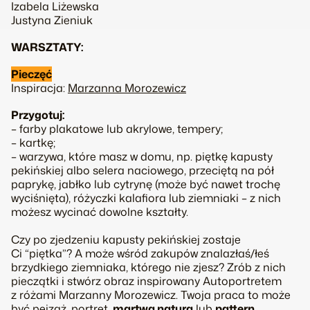
Izabela Liżewska
Justyna Zieniuk
WARSZTATY:
Pieczęć
Inspiracja:
Marzanna Morozewicz
Przygotuj:
– farby plakatowe lub akrylowe, tempery;
– kartkę;
– warzywa, które masz w domu, np. piętkę kapusty
pekińskiej albo selera naciowego, przeciętą na pół
paprykę, jabłko lub cytrynę (może być nawet trochę
wyciśnięta), różyczki kalafiora lub ziemniaki – z nich
możesz wycinać dowolne kształty.
Czy po zjedzeniu kapusty pekińskiej zostaje
Ci “piętka”? A może wśród zakupów znalazłaś/łeś
brzydkiego ziemniaka, którego nie zjesz? Zrób z nich
pieczątki i stwórz obraz inspirowany
Autoportretem
z różami
Marzanny Morozewicz. Twoja praca to może
być pejzaż, portret,
martwa natura
lub
pattern
.