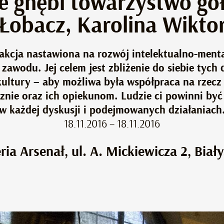
e gnębi towarzystwo go
Łobacz, Karolina Wikto
akcja nastawiona na rozwój intelektualno-menta
awodu. Jej celem jest zbliżenie do siebie tych
 kultury – aby możliwa była współpraca na rze
cznie oraz ich opiekunom. Ludzie ci powinni b
w każdej dyskusji i podejmowanych działaniach
18.11.2016 – 18.11.2016
ria Arsenał, ul. A. Mickiewicza 2, Biał