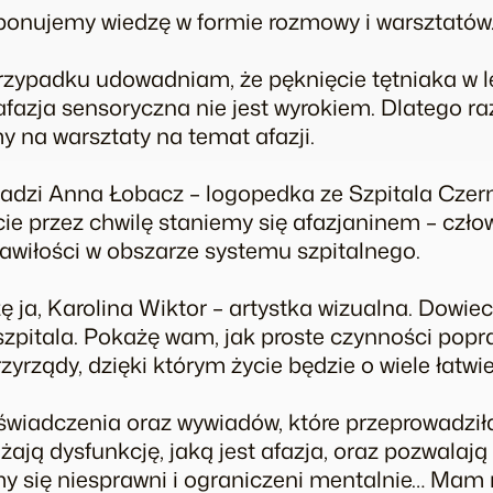
nujemy wiedzę w formie rozmowy i warsztatów
zypadku udowadniam, że pęknięcie tętniaka w le
afazja sensoryczna nie jest wyrokiem. Dlatego r
 na warsztaty na temat afazji.
adzi Anna Łobacz – logopedka ze Szpitala Cze
ie przez chwilę staniemy się afazjaninem – czło
awiłości w obszarze systemu szpitalnego.
ja, Karolina Wiktor – artystka wizualna. Dowieci
szpitala. Pokażę wam, jak proste czynności popr
rządy, dzięki którym życie będzie o wiele łatwiej
wiadczenia oraz wywiadów, które przeprowadził
iżają dysfunkcję, jaką jest afazja, oraz pozwalaj
y się niesprawni i ograniczeni mentalnie… Mam 