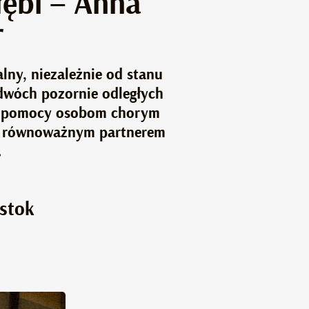
łębi – Anna
r
lny, niezależnie od stanu
 dwóch pozornie odległych
cz pomocy osobom chorym
yć równoważnym partnerem
.
ystok