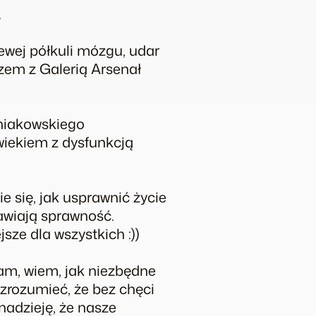
.
wej półkuli mózgu, udar
azem z Galerią Arsenał
rniakowskiego
wiekiem z dysfunkcją
e się, jak usprawnić życie
awiają sprawność.
sze dla wszystkich :))
am, wiem, jak niezbędne
ą zrozumieć, że bez chęci
nadzieję, że nasze