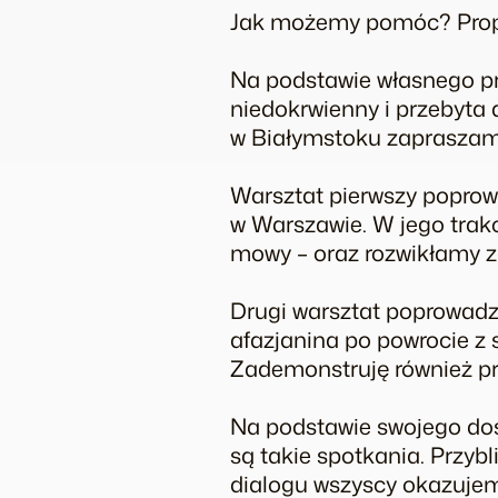
Jak możemy pomóc? Propo
Na podstawie własnego pr
niedokrwienny i przebyta 
w Białymstoku zapraszamy
Warsztat pierwszy poprow
w Warszawie. W jego trakc
mowy – oraz rozwikłamy z
Drugi warsztat poprowadzę 
afazjanina po powrocie z 
Zademonstruję również przy
Na podstawie swojego doś
są takie spotkania. Przybl
dialogu wszyscy okazujem