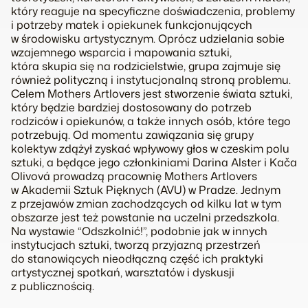
który reaguje na specyficzne doświadczenia, problemy
i potrzeby matek i opiekunek funkcjonujących
w środowisku artystycznym. Oprócz udzielania sobie
wzajemnego wsparcia i mapowania sztuki,
która skupia się na rodzicielstwie, grupa zajmuje się
również polityczną i instytucjonalną stroną problemu.
Celem Mothers Artlovers jest stworzenie świata sztuki,
który będzie bardziej dostosowany do potrzeb
rodziców i opiekunów, a także innych osób, które tego
potrzebują. Od momentu zawiązania się grupy
kolektyw zdążył zyskać wpływowy głos w czeskim polu
sztuki, a będące jego członkiniami Darina Alster i
Kača
Olivová prowadzą pracownię Mothers Artlovers
w Akademii Sztuk Pięknych (AVU) w Pradze. Jednym
z przejawów zmian zachodzących od kilku lat w tym
obszarze jest też powstanie na uczelni przedszkola.
Na wystawie “Odszkolnić!”, podobnie jak w innych
instytucjach sztuki, tworzą przyjazną przestrzeń
do stanowiących nieodłączną część ich praktyki
artystycznej spotkań, warsztatów i dyskusji
z publicznością.