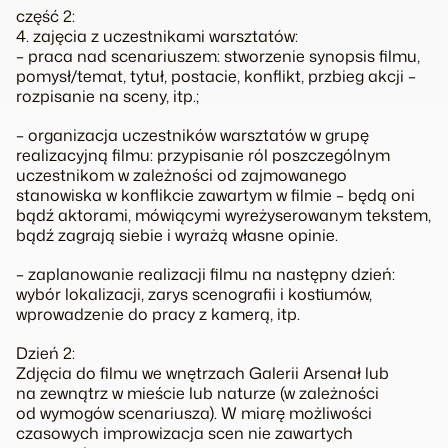
część 2:
4. zajęcia z uczestnikami warsztatów:
– praca nad scenariuszem: stworzenie synopsis filmu,
pomysł/temat, tytuł, postacie, konflikt, przbieg akcji –
rozpisanie na sceny, itp.;
– organizacja uczestników warsztatów w grupę
realizacyjną filmu: przypisanie ról poszczególnym
uczestnikom w zależności od zajmowanego
stanowiska w konflikcie zawartym w filmie – będą oni
bądź aktorami, mówiącymi wyreżyserowanym tekstem,
bądź zagrają siebie i wyrażą własne opinie.
– zaplanowanie realizacji filmu na następny dzień:
wybór lokalizacji, zarys scenografii i kostiumów,
wprowadzenie do pracy z kamerą, itp.
Dzień 2:
Zdjęcia do filmu we wnętrzach Galerii Arsenał lub
na zewnątrz w mieście lub naturze (w zależności
od wymogów scenariusza). W miarę możliwości
czasowych improwizacja scen nie zawartych