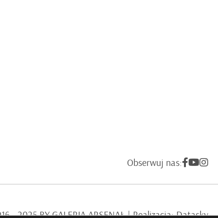
Obserwuj nas:
6 - 2025 BY GALERIA ARSENAŁ | Realizacja:
Datasky