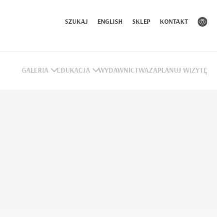
SZUKAJ
ENGLISH
SKLEP
KONTAKT
GALERIA
EDUKACJA
WYDAWNICTWA
ZAPLANUJ WIZYTĘ