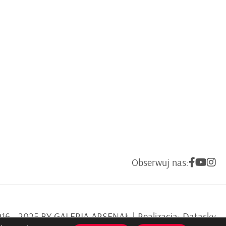
Obserwuj nas:
6 - 2025 BY GALERIA ARSENAŁ | Realizacja:
Datasky