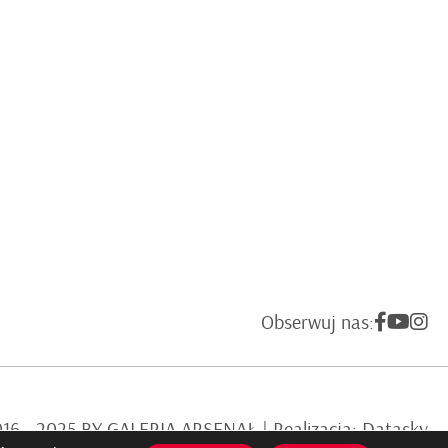
Obserwuj nas:
6 - 2025 BY GALERIA ARSENAŁ | Realizacja:
Datasky