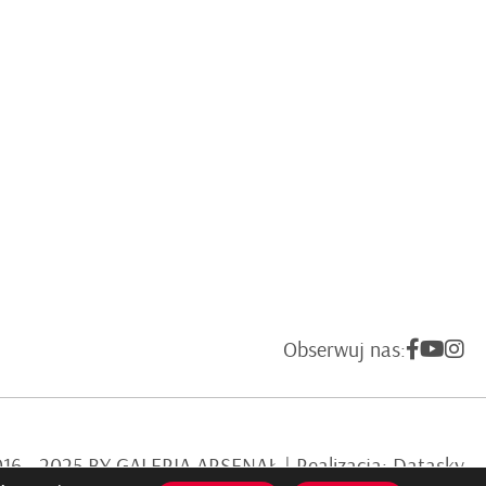
Obserwuj nas:
6 - 2025 BY GALERIA ARSENAŁ | Realizacja:
Datasky