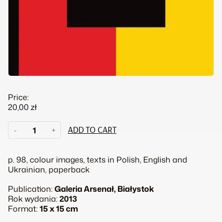
Price:
20,00
zł
Places
-
+
ADD TO CART
quantity
p. 98, colour images, texts in Polish, English and
Ukrainian, paperback
Publication:
Galeria Arsenał, Białystok
Rok wydania:
2013
Format:
15 x 15 cm