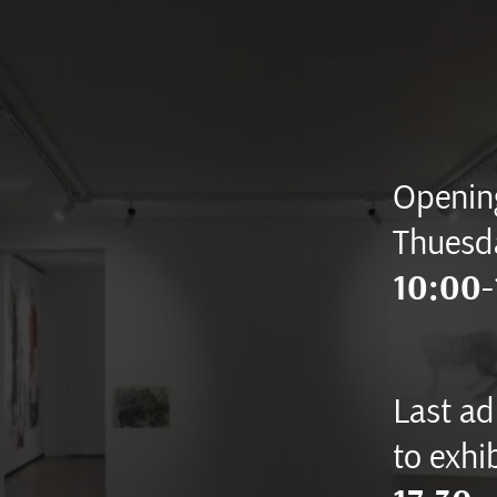
Opening
Thuesd
10:00-
Last ad
to exhib